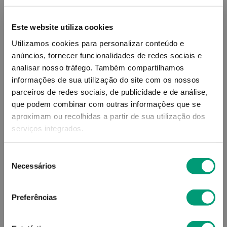
Este website utiliza cookies
Utilizamos cookies para personalizar conteúdo e
anúncios, fornecer funcionalidades de redes sociais e
analisar nosso tráfego.
Também compartilhamos
informações de sua utilização do site com os nossos
parceiros de redes sociais, de publicidade e de análise,
que podem combinar com outras informações que se
ETAT PUR
VICHY
aproximam ou recolhidas a partir de sua utilização dos
Etat Pur A03 Gotas Ativo
Minéral 89 Sérum Rosto
serviços integrados.
Puro Vit E 15ml
Conc Fortif 75ml
20
,
60
€
36
,
20
€
Seleção
Necessários
de
ADICIONAR
ADICIONAR
consentimento
Preferências