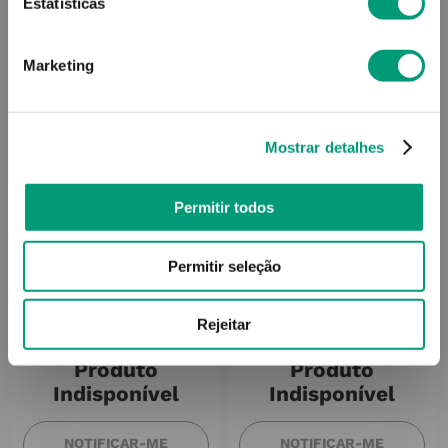
Estatísticas
Marketing
Mostrar detalhes
Permitir todos
NEUTROGENA
MARTIDERM
Permitir seleção
Hydro Boost Fluido Hidrat
Martiderm The Originals
Urban Protect Spf25 50ml
Fórmula Nº10 Emul Amp
Hd Color Touch Spf30
Rejeitar
30x2ml
Produto
Produto
Indisponível
Indisponível
NOTIFICAR-ME
NOTIFICAR-ME