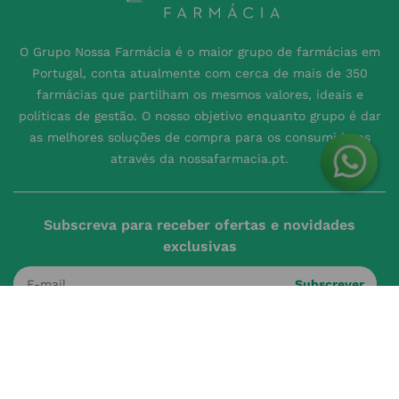
O Grupo Nossa Farmácia é o maior grupo de farmácias em
Portugal, conta atualmente com cerca de mais de 350
farmácias que partilham os mesmos valores, ideais e
políticas de gestão. O nosso objetivo enquanto grupo é dar
as melhores soluções de compra para os consumidores
através da nossafarmacia.pt.
Subscreva para receber ofertas e novidades
exclusivas
Subscrever
Ao confirmar o registo, aceito receber e-mails com notícias e promoções da
Nossa Farmácia
Redes Sociais