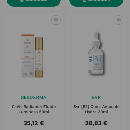
SESDERMA
SVR
C-Vit Radiance Fluido
Svr [b3] Conc Ampoule
Luminoso 50ml
Hydra 30ml
35
,
12
€
28
,
83
€