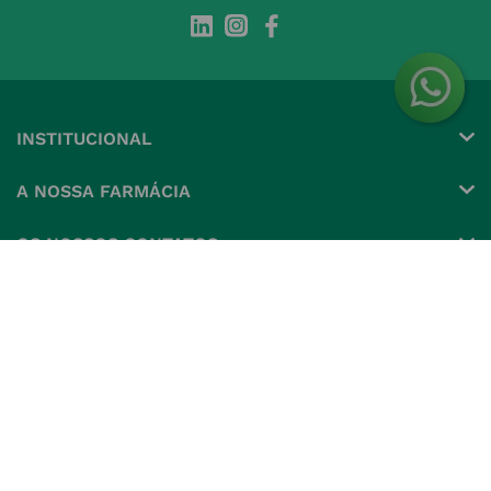
INSTITUCIONAL
Conta
A NOSSA FARMÁCIA
Pedidos
Grupo
OS NOSSOS CONTATOS
Produtos Favoritos
Perguntas Frequentes
(+351) 215 885 944 Chamada 
para rede fixa nacional
Termos e Condições
MÉTODOS DE PAGAMENTO
geral@nossafarmacia.pt
Política de Privacidade
Farmácias perto de si
Política de Cookies
Política de Devoluções
SELOS E SEGURANÇA