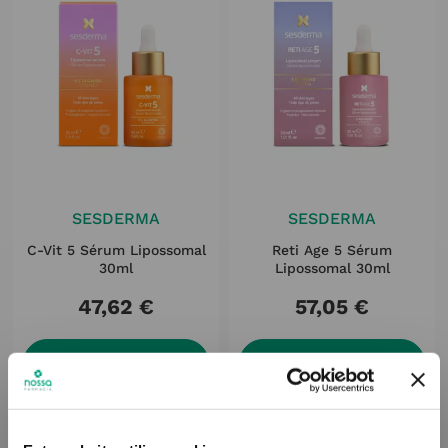
SESDERMA
SESDERMA
C-Vit 5 Sérum Lipossomal
Reti Age 5 Sérum
30ml
Lipossomal 30ml
47
,
62
€
57
,
05
€
ADICIONAR
ADICIONAR