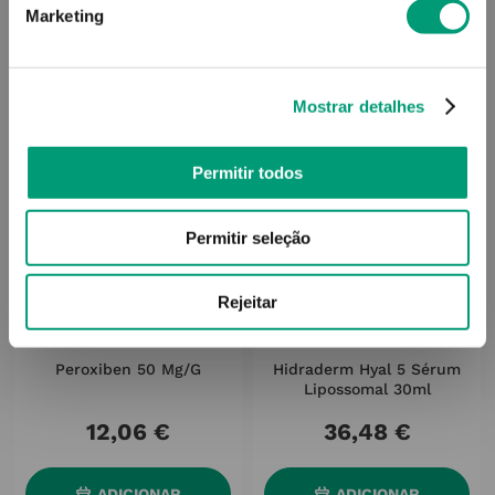
Marketing
Mostrar detalhes
Permitir todos
Permitir seleção
Rejeitar
PEROXIBEN
SESDERMA
Peroxiben 50 Mg/g
Hidraderm Hyal 5 Sérum
Lipossomal 30ml
12
,
06
€
36
,
48
€
ADICIONAR
ADICIONAR