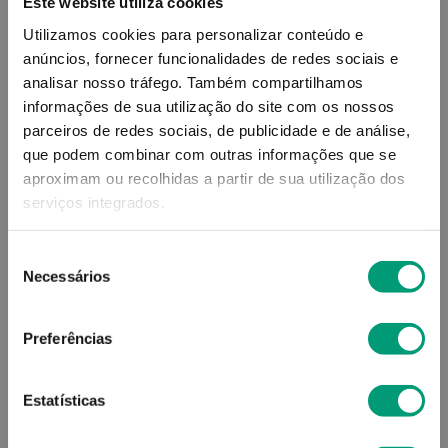
Este website utiliza cookies
Utilizamos cookies para personalizar conteúdo e
anúncios, fornecer funcionalidades de redes sociais e
analisar nosso tráfego.
Também compartilhamos
informações de sua utilização do site com os nossos
parceiros de redes sociais, de publicidade e de análise,
que podem combinar com outras informações que se
aproximam ou recolhidas a partir de sua utilização dos
serviços integrados.
BENZAC
CERAVE
Seleção
Necessários
de
Benzac 5 50 Mg/g
Cerave Blemish Control
Gel Limpeza Anti-
consentimento
Imperfeições 236ml
Preferências
15
,
46
€
12
,
63
€
Estatísticas
ADICIONAR
ADICIONAR