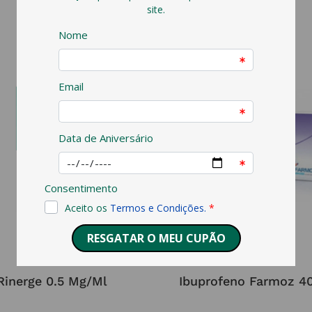
RINERGE
FARMOZ
Rinerge 0.5 Mg/ml
Ibuprofeno Farmoz 4
3,68
€
1,96
€