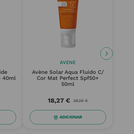
AVENE
ide
Avène Solar Aqua Fluido C/
Su
o 40ml
Cor Mat Perfect Spf50+
50ml
18
,
27
€
26
,
10
€
ADICIONAR