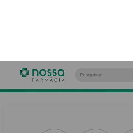
Paga
Mais de 100 farmácias
Escol
Recolha gratuitamente em loja
de pa