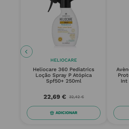
HELIOCARE
Heliocare 360 Pediatrics
Avèn
Loção Spray P Atópica
Prot
Spf50+ 250ml
Int
22
,
69
€
32
,
42
€
ADICIONAR