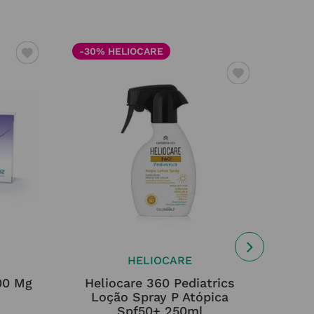
HELIOCARE
00 Mg
Heliocare 360 Pediatrics
Psyll
Loção Spray P Atópica
Spf50+ 250ml
22,69
€
32,42
€