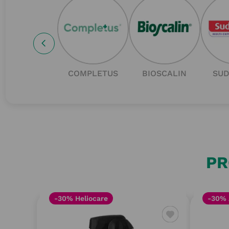
COMPLETUS
BIOSCALIN
SU
PR
-30% Heliocare
-30% 