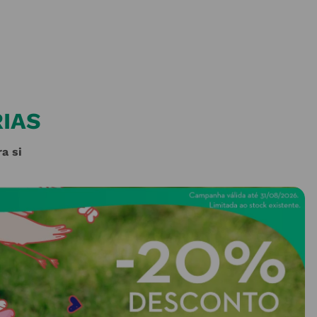
IAS
a si