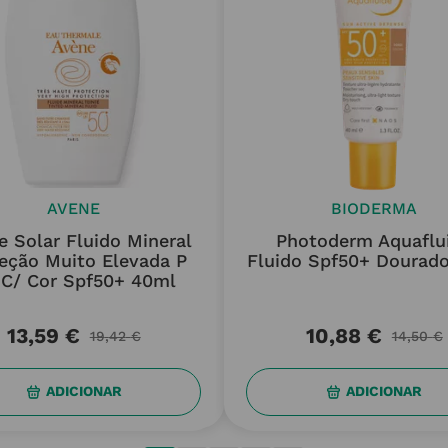
AVENE
BIODERMA
e Solar Fluido Mineral
Photoderm Aquaflu
eção Muito Elevada P
Fluido Spf50+ Dourad
 C/ Cor Spf50+ 40ml
13
,
59
€
10
,
88
€
19
,
42
€
14
,
50
€
ADICIONAR
ADICIONAR
Ver mais produtos