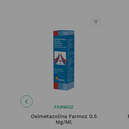
FARMOZ
a 400
Oximetazolina Farmoz 0.5
Mg/ml
3,08
€