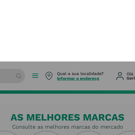
mento seguro
Ofertas exclusivas
ha entre vários métodos
Campanhas para cuidar de si,
gamento
sem ter de gastar muito
AS MELHORES MARCAS
Consulte as melhores marcas do mercado