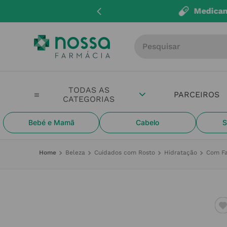
Entregas até 
Procure por produto, m
PARCEIROS
Bebé e Mamã
Cabelo
S
Beleza
Cuidados com Rosto
Hidratação
Com Fa