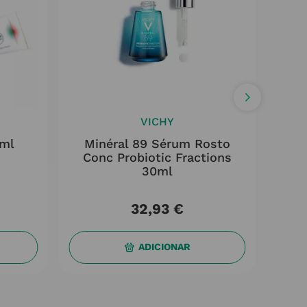
VICHY
5ml
Minéral 89 Sérum Rosto
Ma
Conc Probiotic Fractions
Fór
30ml
Col
32
,
93
€
ADICIONAR