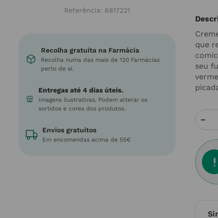
Referência
:
6817221
Descr
Creme
que re
Recolha gratuita na Farmácia
comic
Recolha numa das mais de 120 Farmácias
seu f
perto de si.
verme
picada
Entregas até 4 dias úteis.
Imagens ilustrativas. Podem alterar os
sortidos e cores dos produtos.
－
Envios gratuitos
Em encomendas acima de 55€
Si