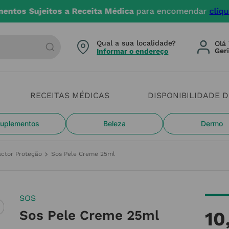
4 dias úteis. Devido aos cheias estamos com constrangi
arca ou categoria
Qual a sua localidade?
Olá 
Informar o endereço
RECEITAS MÉDICAS
DISPONIBILIDADE 
uplementos
Beleza
Dermo
ctor Proteção
Sos Pele Creme 25ml
SOS
Sos Pele Creme 25ml
10