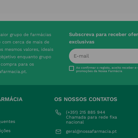
Subscreva para receber ofe
aior grupo de farmácias
exclusivas
e com cerca de mais de
s mesmos valores, ideais
 objetivo enquanto grupo
e compra para os
Ao confirmar o registo, aceito receber e
afarmacia.pt.
promoções da Nossa Farmácia
ARMÁCIA
OS NOSSOS CONTATOS
(+351) 215 885 944 
Chamada para rede fixa 
quentes
nacional
ições
geral@nossafarmacia.pt