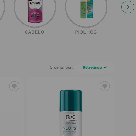
E
CABELO
PIOLHOS
SOL
Relevância