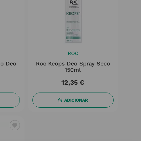
ROC
uo Deo
Roc Keops Deo Spray Seco
150ml
12
,
35
€
ADICIONAR