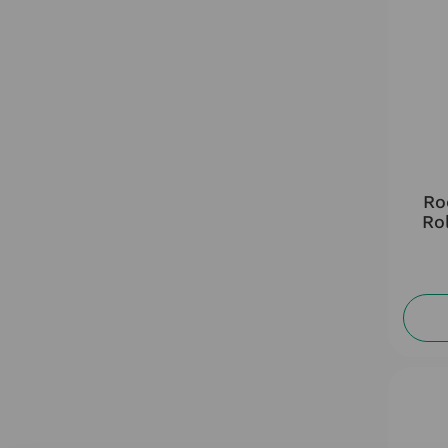
Ro
Ro