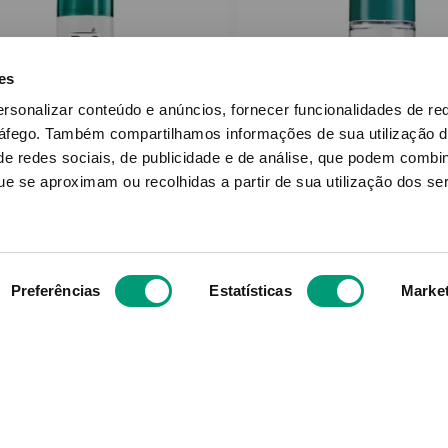
es
ersonalizar conteúdo e anúncios, fornecer funcionalidades de re
ráfego.
Também compartilhamos informações de sua utilização d
e redes sociais, de publicidade e de análise, que podem combi
e se aproximam ou recolhidas a partir de sua utilização dos se
ROC
ROC
Keops Deo Spray Fresco
Roc Keops Deo Roll 
100ml
Preferências
Estatísticas
Marke
12
,
35
€
12
,
35
€
ADICIONAR
ADICIONAR