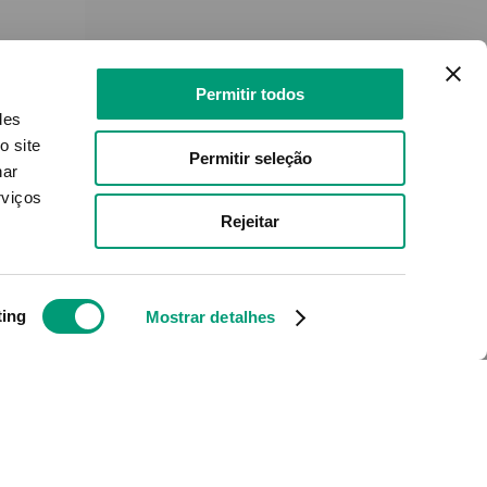
Permitir todos
des
o site
Permitir seleção
nar
rviços
Rejeitar
On 30ml
ting
Mostrar detalhes