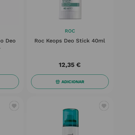
ROC
uo Deo
Roc Keops Deo Stick 40ml
l
12
,
35
€
ADICIONAR