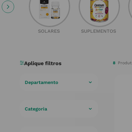
SOLARES
SUPLEMENTOS
8
Departamento
Beleza
(
8
)
Categoria
Cuidados com Corpo
(
8
)