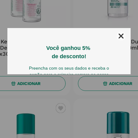
ROC
ROC
 Keops Sensitive Promo
Roc Keops Promo D
Deo Roll On 48h P Sens
Roll On 2x30m
x30ml + Preço Espec
16
,
49
€
16
,
49
€
ADICIONAR
ADICIONAR