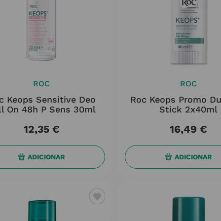
ROC
ROC
c Keops Sensitive Deo
Roc Keops Promo D
ll On 48h P Sens 30ml
Stick 2x40ml
12
,
35
€
16
,
49
€
ADICIONAR
ADICIONAR