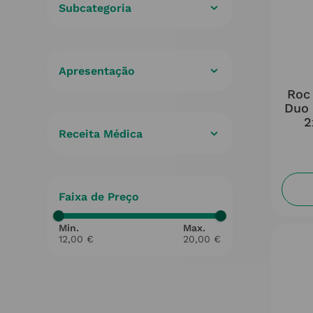
Subcategoria
Desodorizantes
(
8
)
Spray
(
8
)
Roc
Duo 
2
Receita Médica
Não
(
8
)
Faixa de Preço
12,00 €
20,00 €