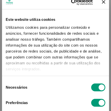
16
,
49
€
Este website utiliza cookies
Utilizamos cookies para personalizar conteúdo e
Descrição
anúncios, fornecer funcionalidades de redes sociais e
Desodorizante em roll-on, antitranspirante, que
analisar nosso tráfego.
Também compartilhamos
reduz a sensação de desconforto e humidade, bem
informações de sua utilização do site com os nossos
como ajudar a controlar os odores corporais
parceiros de redes sociais, de publicidade e de análise,
desagradáveis. Ideal para todos os tipos de pele,
que podem combinar com outras informações que se
incluindo pele sensível.
aproximam ou recolhidas a partir de sua utilização dos
serviços integrados.
Adicionar o produto no carrinho não garante a
sua reserva.
Finalize a compra e garanta o seu
produto!
Seleção
Necessários
de
consentimento
Simule o prazo e custo de entrega
Preferências