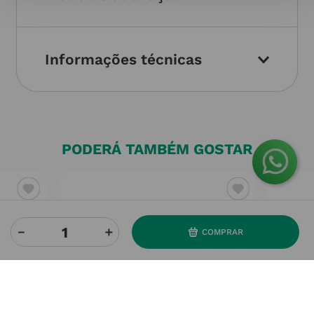
Informações técnicas
PODERÁ TAMBÉM GOSTAR
－
＋
COMPRAR