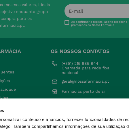
s mesmos valores, ideais
 objetivo enquanto grupo
e compra para os
Ao confirmar o registo, aceito receber e
afarmacia.pt.
promoções da Nossa Farmácia
ARMÁCIA
OS NOSSOS CONTATOS
(+351) 215 885 944 
Chamada para rede fixa 
quentes
nacional
ições
geral@nossafarmacia.pt
ivacidade
Farmácias perto de si
okies
voluções
es
ersonalizar conteúdo e anúncios, fornecer funcionalidades de re
ráfego.
Também compartilhamos informações de sua utilização d