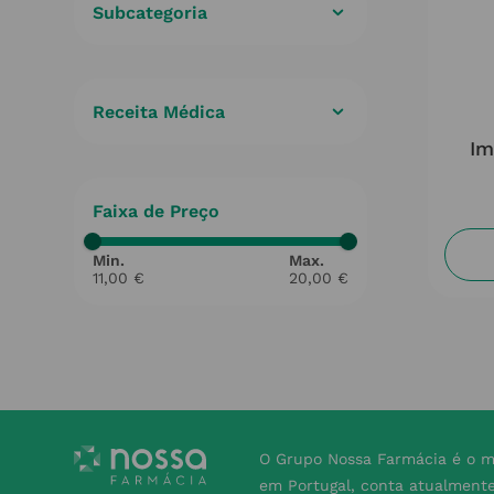
Subcategoria
Multivitaminicos
(
1
)
Receita Médica
Não
(
1
)
Im
Faixa de Preço
11,00 €
20,00 €
O Grupo Nossa Farmácia é o m
em Portugal, conta atualment