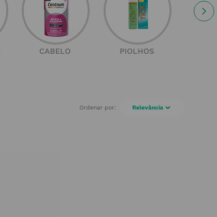
E
CABELO
PIOLHOS
SOL
Relevância