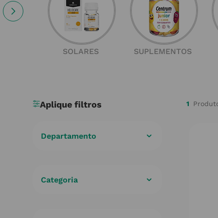
SOLARES
SUPLEMENTOS
1
Departamento
Cuidados de Saúde
(
1
)
Categoria
Minerais e Vitaminas
(
1
)