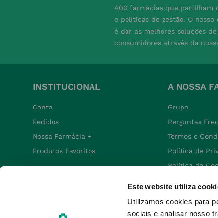
400 farmácias que partilham o
e políticas de gestão. O nosso
é dar as melhores soluções d
consumidores através da noss
INSTITUCIONAL
A NOSSA F
Conta
Grupo
Pedidos
Perguntas Fre
Nossa Farmácia +
Termos e Cond
Produtos Favoritos
Política de Pr
Política de Co
Política de De
Este website utiliza cooki
Utilizamos cookies para p
sociais e analisar nosso t