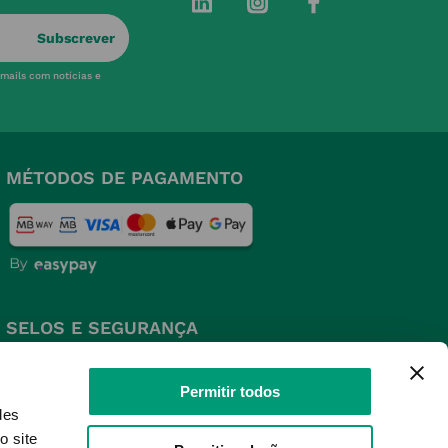
Subscrever
-mails com notícias e
MÉTODOS DE PAGAMENTO
SELOS E SEGURANÇA
Permitir todos
des
o site