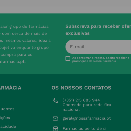
Subscreva para receber ofe
aior grupo de farmácias
exclusivas
e com cerca de mais de
s mesmos valores, ideais
 objetivo enquanto grupo
e compra para os
Ao confirmar o registo, aceito receber e
afarmacia.pt.
promoções da Nossa Farmácia
ARMÁCIA
OS NOSSOS CONTATOS
(+351) 215 885 944 
Chamada para rede fixa 
quentes
nacional
ições
geral@nossafarmacia.pt
ivacidade
Farmácias perto de si