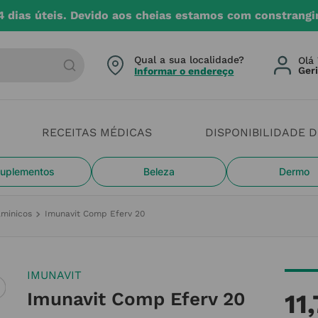
4 dias úteis. Devido aos cheias estamos com constrangi
arca ou categoria
Qual a sua localidade?
Olá 
Informar o endereço
RECEITAS MÉDICAS
DISPONIBILIDADE 
uplementos
Beleza
Dermo
aminicos
Imunavit Comp Eferv 20
IMUNAVIT
Imunavit Comp Eferv 20
11
,