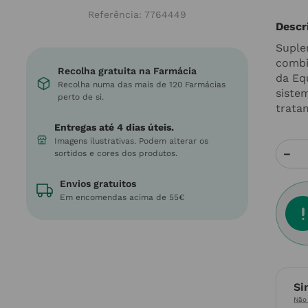
Referência
:
7764449
Descr
Suple
combi
Recolha gratuita na Farmácia
da Eq
Recolha numa das mais de 120 Farmácias
siste
perto de si.
trata
Entregas até 4 dias úteis.
Imagens ilustrativas. Podem alterar os
－
sortidos e cores dos produtos.
Envios gratuitos
Em encomendas acima de 55€
Si
Não 