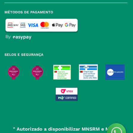
(+351) 215 885 944 Chamada 
para rede fixa nacional
Termos e Condições
MÉTODOS DE PAGAMENTO
geral@nossafarmacia.pt
Política de Privacidade
Farmácias perto de si
Política de Cookies
Política de Devoluções
SELOS E SEGURANÇA
" Autorizado a disponibilizar MNSRM e MSRM