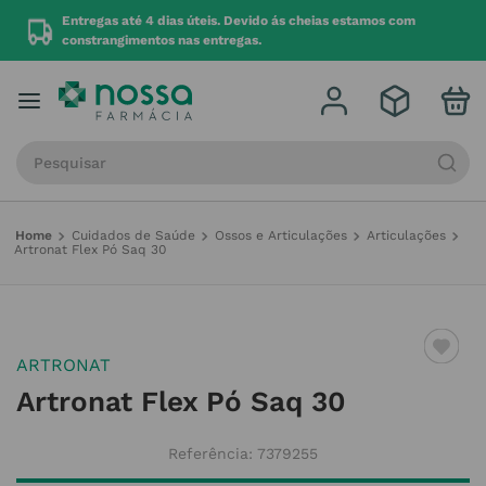
r
Entregas até 4 dias úteis. Devido ás cheias estamos com
constrangimentos nas entregas.
Procure por produto, marca ou categoria
Cuidados de Saúde
Ossos e Articulações
Articulações
Artronat Flex Pó Saq 30
ARTRONAT
Artronat Flex Pó Saq 30
Referência
:
7379255