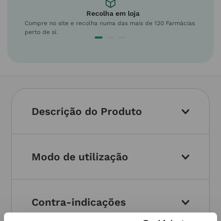
Recolha em loja
Compre no site e recolha numa das mais de 120 Farmácias
perto de si.
Descrição do Produto
Modo de utilização
Contra-indicações