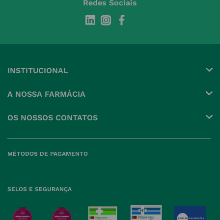
Redes Sociais
INSTITUCIONAL
Conta
A NOSSA FARMÁCIA
Pedidos
Grupo
OS NOSSOS CONTATOS
Produtos Favoritos
Perguntas Frequentes
(+351) 215 885 944 Chamada 
para rede fixa nacional
Termos e Condições
MÉTODOS DE PAGAMENTO
geral@nossafarmacia.pt
Política de Privacidade
Farmácias perto de si
Política de Cookies
SELOS E SEGURANÇA
Política de Devoluções