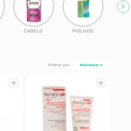
E
CABELO
PIOLHOS
SOL
Relevância