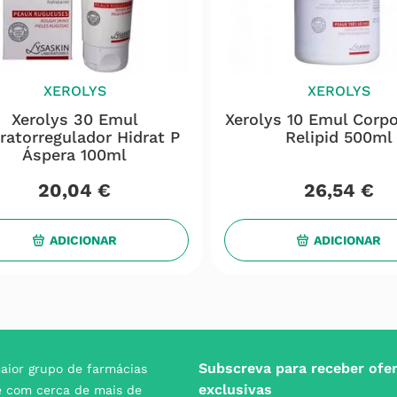
XEROLYS
XEROLYS
Xerolys 30 Emul
Xerolys 10 Emul Corpo
ratorregulador Hidrat P
Relipid 500ml
Áspera 100ml
20
,
04
€
26
,
54
€
ADICIONAR
ADICIONAR
Subscreva para receber ofe
aior grupo de farmácias
exclusivas
e com cerca de mais de