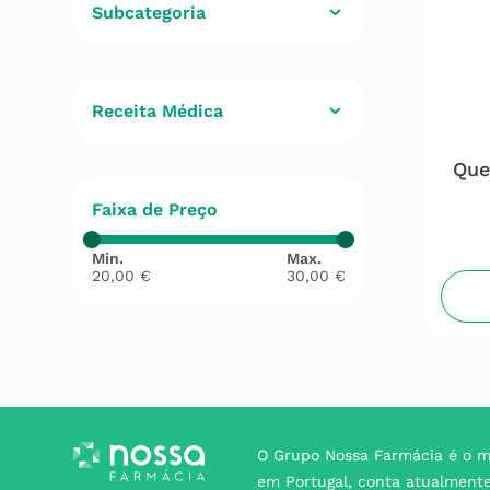
Subcategoria
Hidratação
(
3
)
Receita Médica
Não
(
3
)
Que
Faixa de Preço
20,00 €
30,00 €
O Grupo Nossa Farmácia é o m
em Portugal, conta atualment