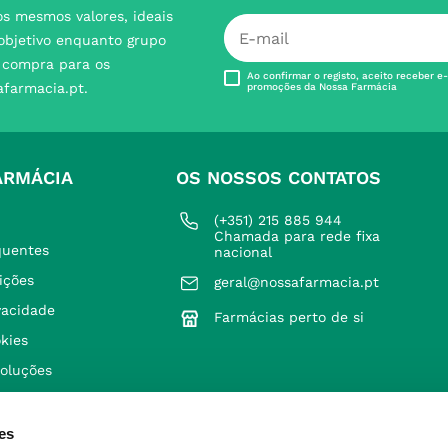
s mesmos valores, ideais
 objetivo enquanto grupo
e compra para os
Ao confirmar o registo, aceito receber e
afarmacia.pt.
promoções da Nossa Farmácia
ARMÁCIA
OS NOSSOS CONTATOS
(+351) 215 885 944 
Chamada para rede fixa 
quentes
nacional
ições
geral@nossafarmacia.pt
ivacidade
Farmácias perto de si
okies
voluções
es