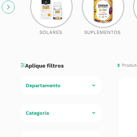
SOLARES
SUPLEMENTOS
3
Departamento
Beleza
(
3
)
Categoria
Cuidados com Corpo
(
3
)