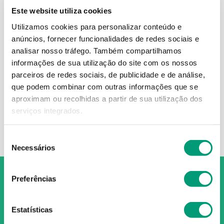
Este website utiliza cookies
Utilizamos cookies para personalizar conteúdo e
anúncios, fornecer funcionalidades de redes sociais e
VITARAPID
analisar nosso tráfego.
Também compartilhamos
informações de sua utilização do site com os nossos
Vitarapid D Comp 20
parceiros de redes sociais, de publicidade e de análise,
7
,
80
€
que podem combinar com outras informações que se
aproximam ou recolhidas a partir de sua utilização dos
serviços integrados.
ADICIONAR
Seleção
Necessários
de
consentimento
Preferências
Estatísticas
O Grupo Nossa Farmácia é o maior grupo de farmácias em