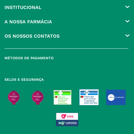
INSTITUCIONAL
Conta
A NOSSA FARMÁCIA
Pedidos
Grupo
OS NOSSOS CONTATOS
Produtos Favoritos
Perguntas Frequentes
(+351) 215 885 944 Chamada 
para rede fixa nacional
Termos e Condições
MÉTODOS DE PAGAMENTO
geral@nossafarmacia.pt
Política de Privacidade
Farmácias perto de si
Política de Cookies
SELOS E SEGURANÇA
Política de Devoluções