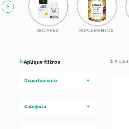
SOLARES
SUPLEMENTOS
2
Departamento
Cuidados de Saúde
(
2
)
Categoria
Minerais e Vitaminas
(
2
)