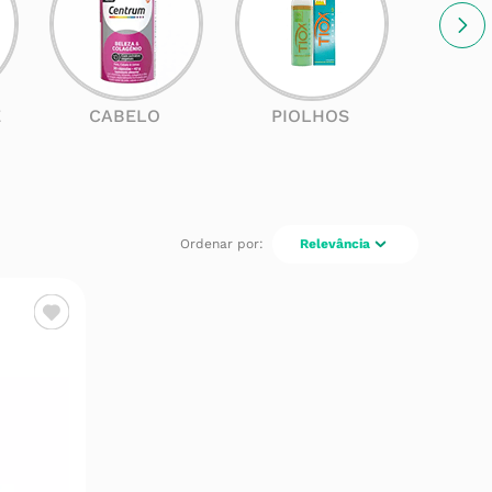
E
CABELO
PIOLHOS
SOL
Relevância