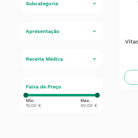
Subcategoria
Multivitaminicos
(
2
)
Adulto
(
2
)
Vita
Receita Médica
Não
(
2
)
Faixa de Preço
15,00 €
40,00 €