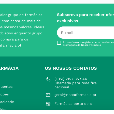
Subscreva para receber ofe
aior grupo de farmácias
exclusivas
e com cerca de mais de
s mesmos valores, ideais
 objetivo enquanto grupo
e compra para os
Ao confirmar o registo, aceito receber e
afarmacia.pt.
promoções da Nossa Farmácia
ARMÁCIA
OS NOSSOS CONTATOS
(+351) 215 885 944 
Chamada para rede fixa 
quentes
nacional
ições
geral@nossafarmacia.pt
ivacidade
Farmácias perto de si
okies