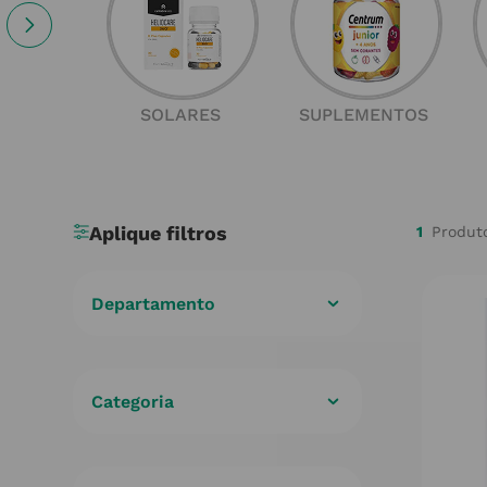
SOLARES
SUPLEMENTOS
1
Departamento
Cuidados de Saúde
(
1
)
Categoria
Descongestionantes
(
1
)