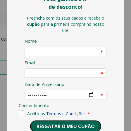
VAPORIL
Vaporil Associação
7
,
99
€
ADICIONAR