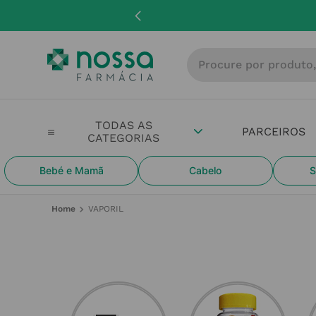
Envios gratuitos
em encomendas a partir de
Procure por produto, m
PARCEIROS
Bebé e Mamã
Cabelo
S
VAPORIL