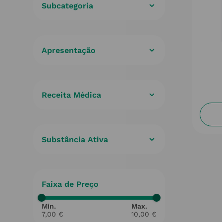
Subcategoria
Descongestionante Nasal
(
1
)
Adulto
(
1
)
Receita Médica
Não
(
1
)
Substância Ativa
Benjoim, tintura + Eucalipto,
tintura + Óleo essencial de
tomilho
(
1
)
Faixa de Preço
7,00 €
10,00 €