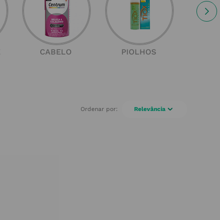
E
CABELO
PIOLHOS
SOL
Relevância