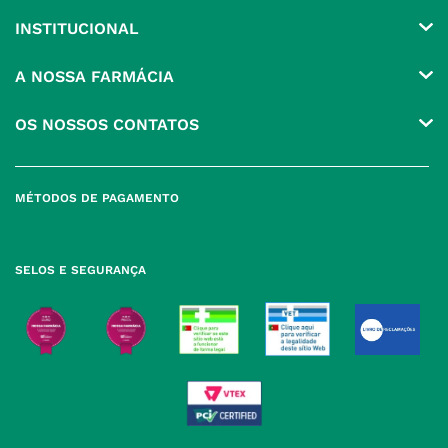
INSTITUCIONAL
Conta
A NOSSA FARMÁCIA
Pedidos
Grupo
OS NOSSOS CONTATOS
Produtos Favoritos
Perguntas Frequentes
(+351) 215 885 944 Chamada 
para rede fixa nacional
Termos e Condições
MÉTODOS DE PAGAMENTO
geral@nossafarmacia.pt
Política de Privacidade
Farmácias perto de si
Política de Cookies
SELOS E SEGURANÇA
Política de Devoluções