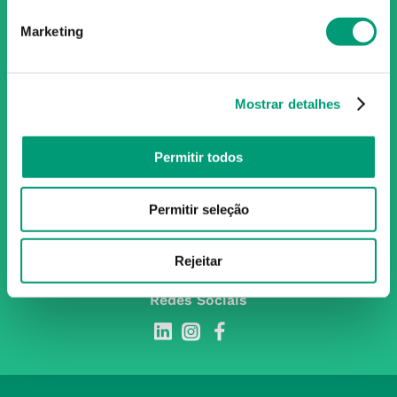
Portugal, conta atualmente com cerca de mais de 350
Marketing
farmácias que partilham os mesmos valores, ideais e
políticas de gestão. O nosso objetivo enquanto grupo é dar
as melhores soluções de compra para os consumidores
através da nossafarmacia.pt.
Mostrar detalhes
Permitir todos
Subscreva para receber ofertas e novidades
exclusivas
Permitir seleção
Subscrever
Ao confirmar o registo, aceito receber e-mails com notícias e promoções da
Rejeitar
Nossa Farmácia
Redes Sociais