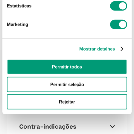
Estatísticas
Recolha em loja
Compre no site e recolha numa das mais de 120 Farmácias
perto de si.
Marketing
Mostrar detalhes
Permitir todos
Descrição do Produto
Permitir seleção
Modo de utilização
Rejeitar
Contra-indicações