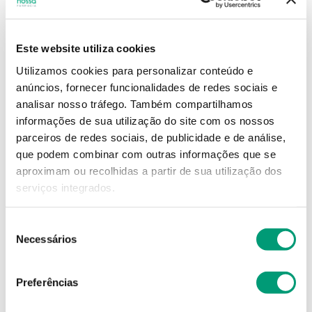
18
,
40
€
Este website utiliza cookies
Utilizamos cookies para personalizar conteúdo e
Descrição
anúncios, fornecer funcionalidades de redes sociais e
analisar nosso tráfego.
Também compartilhamos
Adicionar o produto no carrinho não garante a
informações de sua utilização do site com os nossos
sua reserva.
Finalize a compra e garanta o seu
parceiros de redes sociais, de publicidade e de análise,
produto!
que podem combinar com outras informações que se
aproximam ou recolhidas a partir de sua utilização dos
serviços integrados.
Simule o prazo e custo de entrega
Seleção
Necessários
de
consentimento
Não sei o meu código postal
Preferências