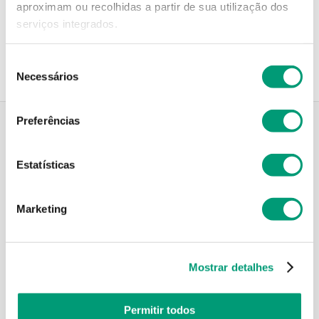
aproximam ou recolhidas a partir de sua utilização dos
Recolha em loja
serviços integrados.
Compre no site e recolha numa das mais de 120 Farmácias
perto de si.
Seleção
Necessários
de
consentimento
Preferências
Descrição do Produto
Estatísticas
Marketing
Modo de utilização
Mostrar detalhes
Informações técnicas
Permitir todos