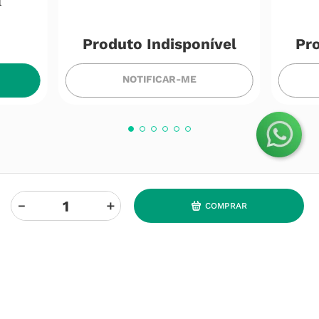
l
Produto Indisponível
Pro
NOTIFICAR-ME
－
＋
COMPRAR