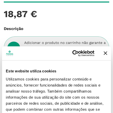
18
,
87
€
Descrição
Adicionar o produto no carrinho não garante a
sua reserva.
Finalize a compra e garanta o seu
produto!
Simule o prazo e custo de entrega
Este website utiliza cookies
Utilizamos cookies para personalizar conteúdo e
anúncios, fornecer funcionalidades de redes sociais e
analisar nosso tráfego.
Também compartilhamos
Não sei o meu código postal
informações de sua utilização do site com os nossos
parceiros de redes sociais, de publicidade e de análise,
que podem combinar com outras informações que se