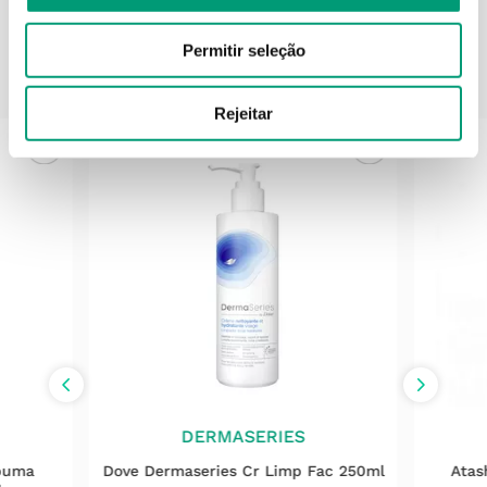
Permitir seleção
PODERÁ TAMBÉM GOSTAR
Rejeitar
DERMASERIES
spuma
Dove Dermaseries Cr Limp Fac 250ml
Atas