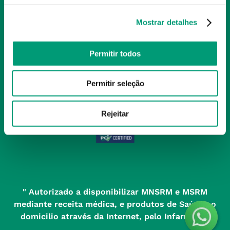
Perguntas Frequentes
(+351) 215 885 944 Chamada 
para rede fixa nacional
Termos e Condições
Mostrar detalhes
MÉTODOS DE PAGAMENTO
geral@nossafarmacia.pt
Política de Privacidade
Permitir todos
Farmácias perto de si
Política de Cookies
SELOS E SEGURANÇA
Política de Devoluções
Permitir seleção
Rejeitar
" Autorizado a disponibilizar MNSRM e MSRM
mediante receita médica, e produtos de Saúde ao
domicilio através da Internet, pelo Infarmed. "