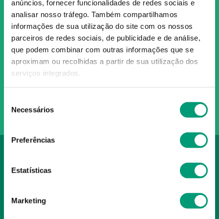
anúncios, fornecer funcionalidades de redes sociais e
analisar nosso tráfego.
Também compartilhamos
Subscreva para receber ofertas e novidades
informações de sua utilização do site com os nossos
exclusivas
parceiros de redes sociais, de publicidade e de análise,
que podem combinar com outras informações que se
Subscrever
aproximam ou recolhidas a partir de sua utilização dos
Ao confirmar o registo, aceito receber e-mails com notícias e promoções da
serviços integrados.
Nossa Farmácia
Redes Sociais
Seleção
Necessários
de
consentimento
Preferências
INSTITUCIONAL
Estatísticas
Conta
A NOSSA FARMÁCIA
Pedidos
Marketing
Grupo
OS NOSSOS CONTATOS
Produtos Favoritos