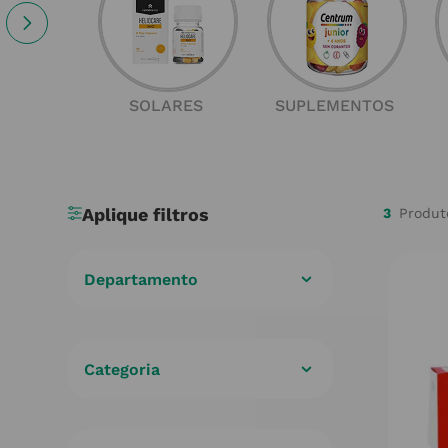
SOLARES
SUPLEMENTOS
3
Departamento
Cuidados de Saúde
(
3
)
Categoria
Analgésico
(
3
)