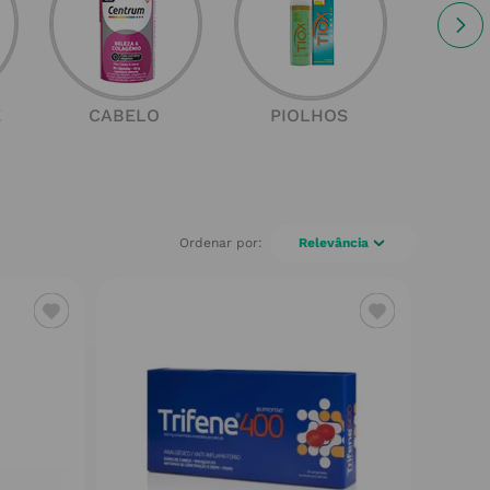
E
CABELO
PIOLHOS
SOL
Relevância