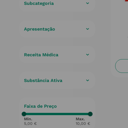
Subcategoria
Analgésico Geral
(
3
)
Accão sistemica
(
3
)
Receita Médica
Não
(
3
)
Substância Ativa
Ibuprofeno
(
3
)
Faixa de Preço
5,00 €
10,00 €