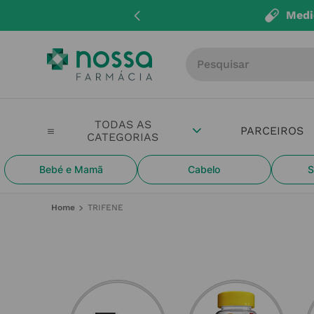
Medi
Procure por produto, m
PARCEIROS
Bebé e Mamã
Cabelo
S
TRIFENE