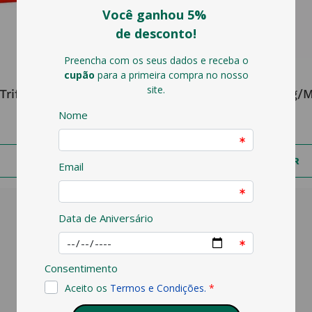
TRIFENE
TRIFENE
Trifene 200 200 Mg
Trifene 20 Mg/m
6
,
07
€
5
,
79
€
ADICIONAR
ADICIONAR