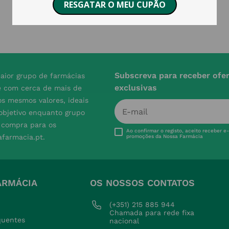
Subscreva para receber ofe
aior grupo de farmácias
exclusivas
e com cerca de mais de
s mesmos valores, ideais
 objetivo enquanto grupo
e compra para os
Ao confirmar o registo, aceito receber e
afarmacia.pt.
promoções da Nossa Farmácia
ARMÁCIA
OS NOSSOS CONTATOS
(+351) 215 885 944 
Chamada para rede fixa 
quentes
nacional