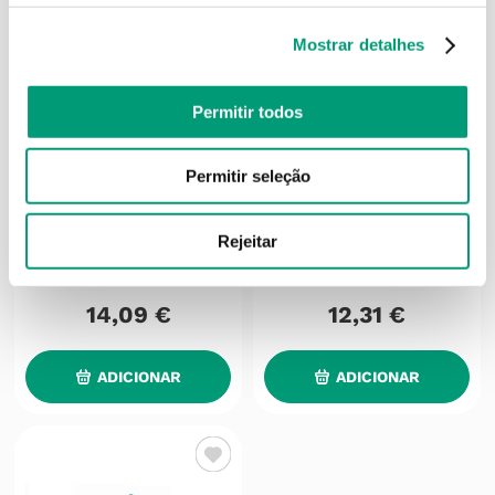
Mostrar detalhes
Permitir todos
Permitir seleção
TONIMER
TONIMER
Tonimer Baby Spray Nasal
Tonimer Baby Spray Nasal
Rejeitar
Água Mar Hipertónica
100ml
100ml
14
,
09
€
12
,
31
€
ADICIONAR
ADICIONAR