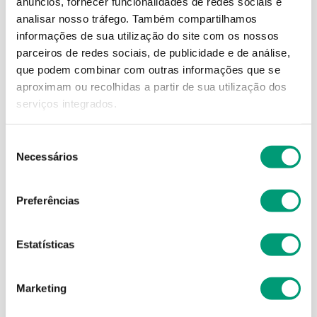
anúncios, fornecer funcionalidades de redes sociais e
analisar nosso tráfego.
Também compartilhamos
informações de sua utilização do site com os nossos
parceiros de redes sociais, de publicidade e de análise,
que podem combinar com outras informações que se
aproximam ou recolhidas a partir de sua utilização dos
TONIMER
TONIMER
serviços integrados.
Tonimer Amp Água Mar
Tonimer - 20ml
Hipertónica Aerossol
18x3ml
Seleção
Necessários
de
20
,
62
€
13
,
63
€
consentimento
Preferências
ADICIONAR
ADICIONAR
Estatísticas
Marketing