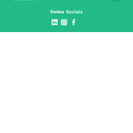
Redes Sociais
INSTITUCIONAL
Conta
A NOSSA FARMÁCIA
Pedidos
Grupo
OS NOSSOS CONTATOS
Produtos Favoritos
Perguntas Frequentes
(+351) 215 885 944 Chamada 
para rede fixa nacional
Termos e Condições
MÉTODOS DE PAGAMENTO
geral@nossafarmacia.pt
Política de Privacidade
Farmácias perto de si
Política de Cookies
SELOS E SEGURANÇA
Política de Devoluções