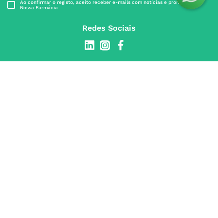
Ao confirmar o registo, aceito receber e-mails com notícias e promoções da
Nossa Farmácia
Redes Sociais
INSTITUCIONAL
Conta
A NOSSA FARMÁCIA
Pedidos
Grupo
OS NOSSOS CONTATOS
Produtos Favoritos
Perguntas Frequentes
(+351) 215 885 944 Chamada 
para rede fixa nacional
Termos e Condições
MÉTODOS DE PAGAMENTO
geral@nossafarmacia.pt
Política de Privacidade
Farmácias perto de si
Política de Cookies
SELOS E SEGURANÇA