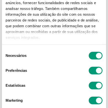
anúncios, fornecer funcionalidades de redes sociais e
analisar nosso tráfego.
Também compartilhamos
informações de sua utilização do site com os nossos
parceiros de redes sociais, de publicidade e de análise,
que podem combinar com outras informações que se
SYSTANE
SYSTANE
aproximam ou recolhidas a partir de sua utilização dos
serviços integrados.
Systane Gel Gel Oft
Systane Complete Gotas
Lubrificante 10ml
Oftálmicas Lubrificante S/
Conservantes 10ml
Seleção
16
,
92
€
16
,
22
€
Necessários
de
consentimento
ADICIONAR
ADICIONAR
Preferências
Estatísticas
Marketing