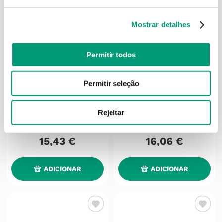
Mostrar detalhes
Permitir todos
Permitir seleção
SYSTANE
SYSTANE
Systane Toalhitas Toalhete
Systane Hidratação Gotas
Rejeitar
Pálpebras Estéril 30
Oft Lubrificante S/
Conservantes 10ml
15
,
43
€
16
,
06
€
ADICIONAR
ADICIONAR