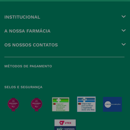
INSTITUCIONAL
Conta
A NOSSA FARMÁCIA
Pedidos
Grupo
OS NOSSOS CONTATOS
Produtos Favoritos
Perguntas Frequentes
(+351) 215 885 944 Chamada 
para rede fixa nacional
Termos e Condições
MÉTODOS DE PAGAMENTO
geral@nossafarmacia.pt
Política de Privacidade
Farmácias perto de si
Política de Cookies
SELOS E SEGURANÇA
Política de Devoluções