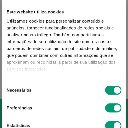
Este website utiliza cookies
Utilizamos cookies para personalizar conteúdo e
anúncios, fornecer funcionalidades de redes sociais e
SURVIMED
analisar nosso tráfego.
Também compartilhamos
Survimed Opd Drink Sol
informações de sua utilização do site com os nossos
Oral Baunilha 4x200ml
parceiros de redes sociais, de publicidade e de análise,
que podem combinar com outras informações que se
18
,
40
€
aproximam ou recolhidas a partir de sua utilização dos
serviços integrados.
ADICIONAR
Seleção
Necessários
de
consentimento
Preferências
Estatísticas