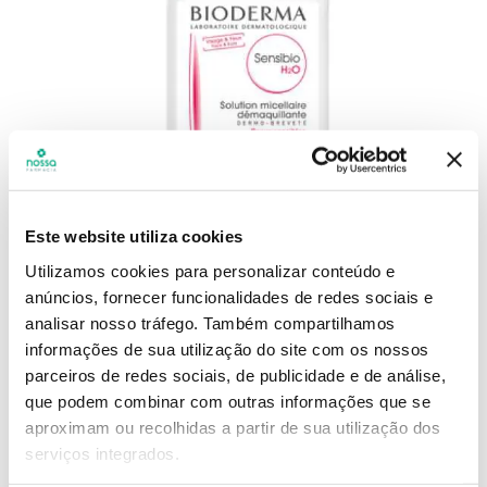
Este website utiliza cookies
Utilizamos cookies para personalizar conteúdo e
BIODERMA
anúncios, fornecer funcionalidades de redes sociais e
Sensibio H2o Sol Micelar
analisar nosso tráfego.
Também compartilhamos
Limpeza 500ml
informações de sua utilização do site com os nossos
parceiros de redes sociais, de publicidade e de análise,
que podem combinar com outras informações que se
Referência
:
6819292
aproximam ou recolhidas a partir de sua utilização dos
serviços integrados.
19
,
57
€