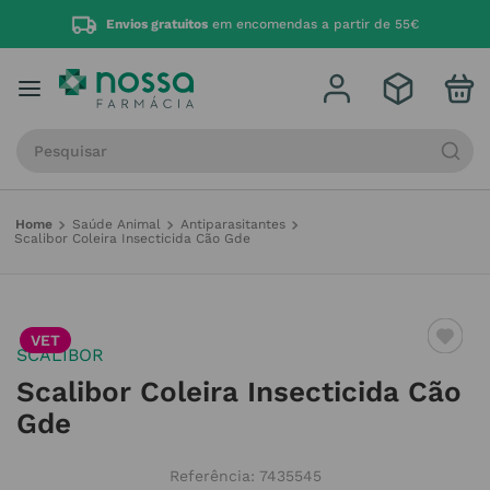
Envios gratuitos
em encomendas a partir de 55€
Procure por produto, marca ou categoria
Saúde Animal
Antiparasitantes
Scalibor Coleira Insecticida Cão Gde
VET
SCALIBOR
Scalibor Coleira Insecticida Cão
Gde
Referência
:
7435545