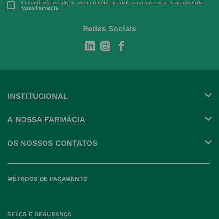
Ao confirmar o registo, aceito receber e-mails com notícias e promoções da
Nossa Farmácia
Redes Sociais
INSTITUCIONAL
Conta
A NOSSA FARMÁCIA
Pedidos
Grupo
OS NOSSOS CONTATOS
Produtos Favoritos
Perguntas Frequentes
(+351) 215 885 944 Chamada 
para rede fixa nacional
Termos e Condições
MÉTODOS DE PAGAMENTO
geral@nossafarmacia.pt
Política de Privacidade
Farmácias perto de si
Política de Cookies
SELOS E SEGURANÇA