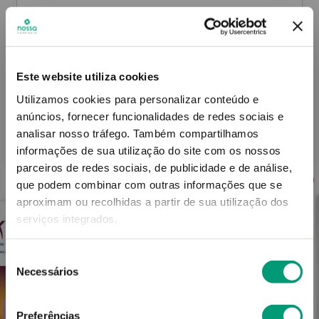
Informações técnicas
Este website utiliza cookies
Utilizamos cookies para personalizar conteúdo e
anúncios, fornecer funcionalidades de redes sociais e
analisar nosso tráfego.
Também compartilhamos
PODERÁ TAMBÉM GOSTAR
informações de sua utilização do site com os nossos
parceiros de redes sociais, de publicidade e de análise,
VET
VET
que podem combinar com outras informações que se
aproximam ou recolhidas a partir de sua utilização dos
serviços integrados.
Seleção
Necessários
de
consentimento
Preferências