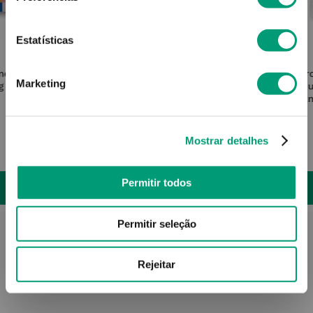
Estatísticas
CAPSTAR
rme Cão
Capstar Comp 57mg 6
Fr
Marketing
g 4
Pu
402m
Mostrar detalhes
23
,
33
€
Permitir todos
ADICIONAR
Permitir seleção
Rejeitar