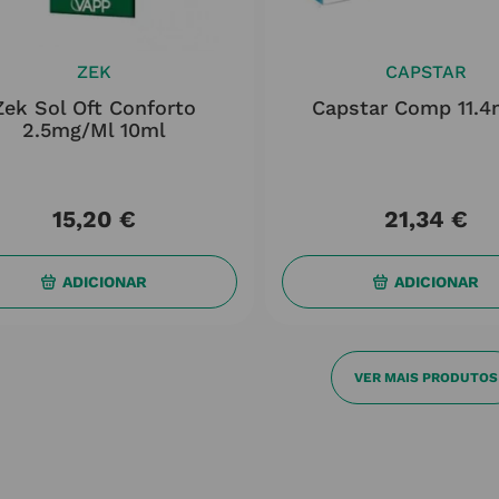
ZEK
CAPSTAR
Zek Sol Oft Conforto
Capstar Comp 11.4
2.5mg/ml 10ml
15
,
20
€
21
,
34
€
ADICIONAR
ADICIONAR