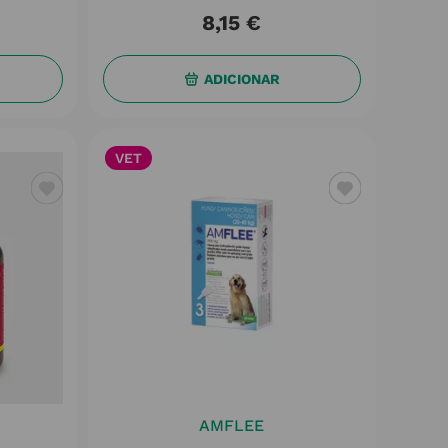
8
,
15
€
ADICIONAR
VET
AMFLEE