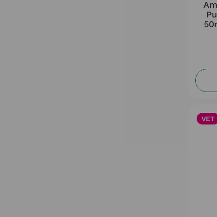
Am
Pu
50
VET