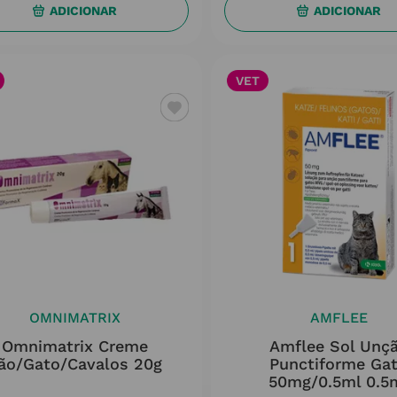
ADICIONAR
ADICIONAR
VET
OMNIMATRIX
AMFLEE
Omnimatrix Creme
Amflee Sol Unç
ão/gato/cavalos 20g
Punctiforme Ga
50mg/0.5ml 0.5