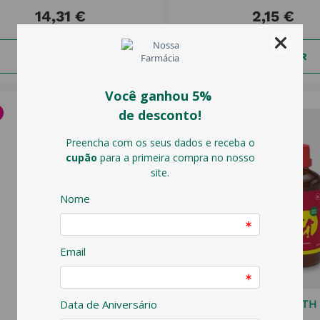
14
,
31
€
2
,
15
€
ADICIONAR
ADICIONAR
VET
AMFLEE
ANIMA-STRATH