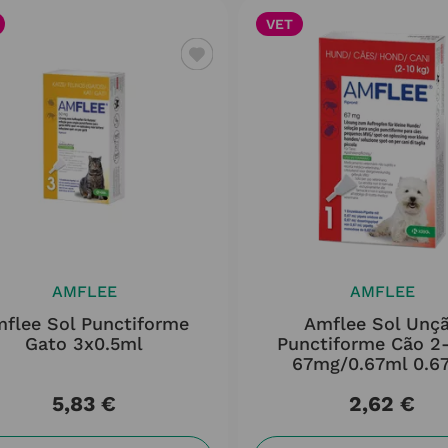
VET
AMFLEE
AMFLEE
flee Sol Punctiforme
Amflee Sol Unç
Gato 3x0.5ml
Punctiforme Cão 2
67mg/0.67ml 0.6
5
,
83
€
2
,
62
€