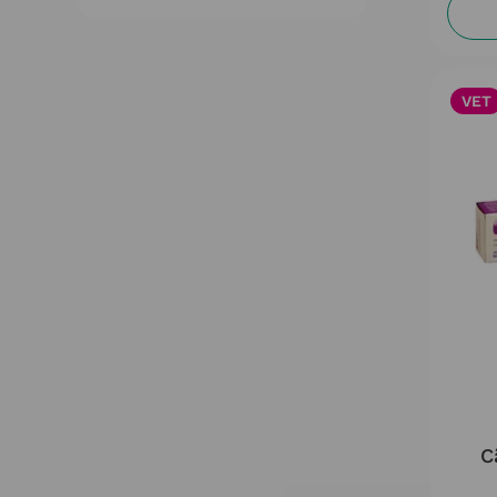
ALVET
(
1
)
AMFLEE
(
23
)
VET
ANIMA-STRATH
(
3
)
C