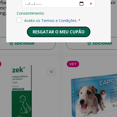
flee Combo Sol Unção
Anima Strath Elixir
nctiforme Gato/Furão
100ml
mg/0.5ml+60mg/0.5ml
3x0.5ml
10
,
14
€
13
,
46
€
ADICIONAR
ADICIONAR
VET