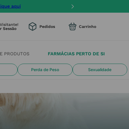
mento na entrega.
Visitante!
Pedidos
DE PRODUTOS
FARMÁCIAS PERTO DE SI
Perda de Peso
Sexualidade
t temos tudo o que precisa para
l de estimação! Sabemos que