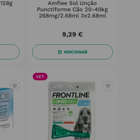
 128g
Amflee Sol Unção
Punctiforme Cão 20-40kg
268mg/2.68ml 3x2.68ml
9
,
29
€
ADICIONAR
VET