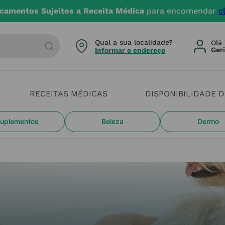
4 dias úteis. Devido aos cheias estamos com constrangi
arca ou categoria
Qual a sua localidade?
Olá 
Informar o endereço
RECEITAS MÉDICAS
DISPONIBILIDADE 
uplementos
Beleza
Dermo
Saúde Animal
VEET
Na nossafarmacia.p
tratar o seu anima