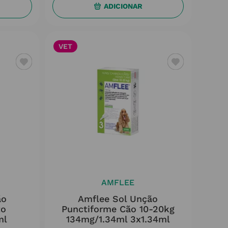
ADICIONAR
VET
AMFLEE
ão
Amflee Sol Unção
to
Punctiforme Cão 10-20kg
ml
134mg/1.34ml 3x1.34ml