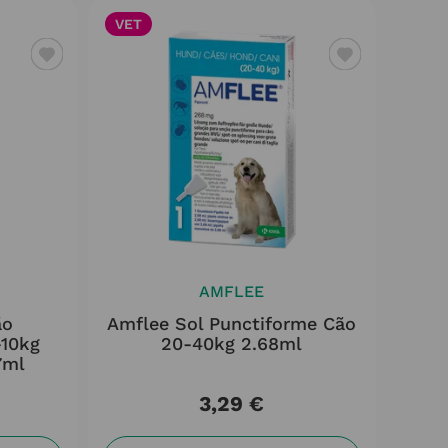
VET
AMFLEE
ão
Amflee Sol Punctiforme Cão
-10kg
20-40kg 2.68ml
7ml
3
,
29
€