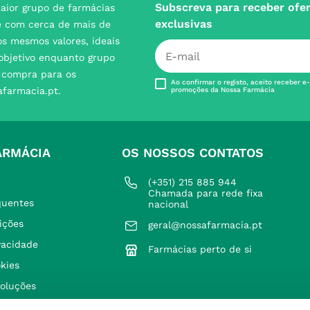
Subscreva para receber ofe
aior grupo de farmácias
exclusivas
e com cerca de mais de
s mesmos valores, ideais
 objetivo enquanto grupo
e compra para os
Ao confirmar o registo, aceito receber e
afarmacia.pt.
promoções da Nossa Farmácia
ARMÁCIA
OS NOSSOS CONTATOS
(+351) 215 885 944 
Chamada para rede fixa 
quentes
nacional
ições
geral@nossafarmacia.pt
ivacidade
Farmácias perto de si
okies
voluções