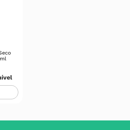
Seco
0ml
ível