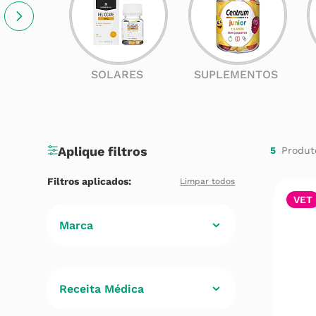
SOLARES
SUPLEMENTOS
5
VET
Marca
BOGACARE
(
2
)
DERMOCANIS
(
2
)
Receita Médica
DOUXO
(
1
)
Não
(
5
)