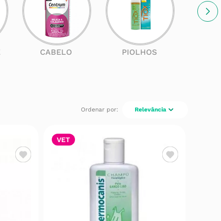
E
CABELO
PIOLHOS
SOL
Relevância
VET