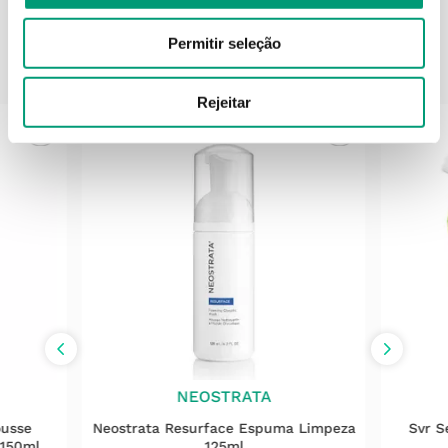
Permitir seleção
PODERÁ TAMBÉM GOSTAR
Rejeitar
NEOSTRATA
ousse
Neostrata Resurface Espuma Limpeza
Svr S
 150ml
125ml