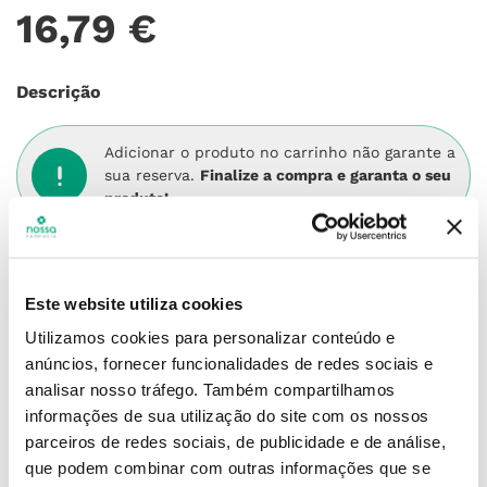
16
,
79
€
Descrição
Adicionar o produto no carrinho não garante a
sua reserva.
Finalize a compra e garanta o seu
produto!
Simule o prazo e custo de entrega
Este website utiliza cookies
Utilizamos cookies para personalizar conteúdo e
anúncios, fornecer funcionalidades de redes sociais e
Não sei o meu código postal
analisar nosso tráfego.
Também compartilhamos
informações de sua utilização do site com os nossos
parceiros de redes sociais, de publicidade e de análise,
que podem combinar com outras informações que se