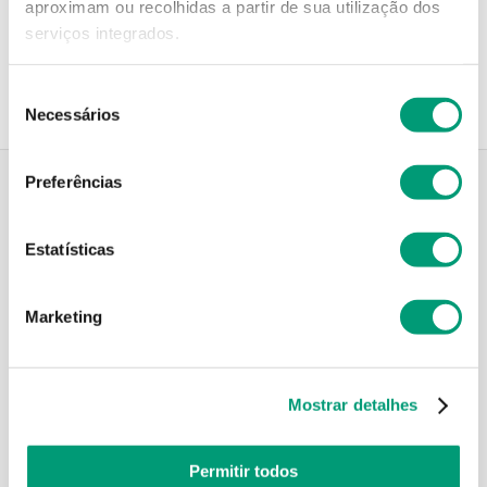
aproximam ou recolhidas a partir de sua utilização dos
Recolha em loja
serviços integrados.
Compre no site e recolha numa das mais de 120 Farmácias
perto de si.
Seleção
Necessários
de
consentimento
Preferências
Descrição do Produto
Estatísticas
Marketing
Modo de utilização
Mostrar detalhes
Informações técnicas
Permitir todos