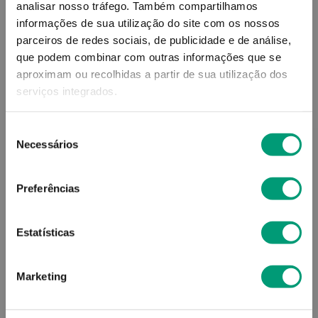
analisar nosso tráfego.
Também compartilhamos
informações de sua utilização do site com os nossos
parceiros de redes sociais, de publicidade e de análise,
que podem combinar com outras informações que se
aproximam ou recolhidas a partir de sua utilização dos
PSYLLOGEL
PSYLLOGEL
serviços integrados.
Psyllogel Fibra Saq Sabor
Psyllogel Fast Stick Laranj
Laranja 20
10 14.7g
Seleção
Necessários
de
8
,
36
€
9
,
67
€
consentimento
Preferências
ADICIONAR
ADICIONAR
Estatísticas
Marketing