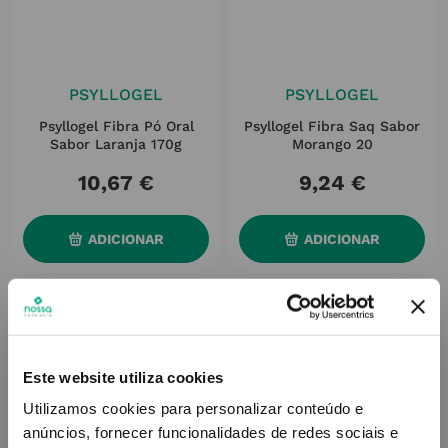
PSYLLOGEL
PSYLLOGEL
Psyllogel Fibra Pó Oral
Psyllogel Fibra Saq Sabor
Sabor Laranja 170g
Morango 20
10
,
67
€
9
,
24
€
ADICIONAR
ADICIONAR
Este website utiliza cookies
Utilizamos cookies para personalizar conteúdo e
anúncios, fornecer funcionalidades de redes sociais e