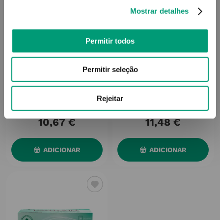
Mostrar detalhes
Permitir todos
Permitir seleção
PSYLLOGEL
PSYLLOGEL
Psyllogel Fibra Pó Oral
Psyllogel Po Neutro 170g
Rejeitar
Sabor Morango 170g
10
,
67
€
11
,
48
€
ADICIONAR
ADICIONAR