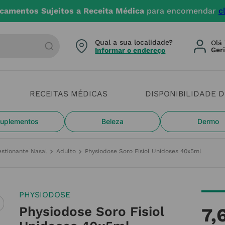
camentos Sujeitos a Receita Médica
para encomendar
c
arca ou categoria
Qual a sua localidade?
Olá 
Informar o endereço
RECEITAS MÉDICAS
DISPONIBILIDADE 
uplementos
Beleza
Dermo
stionante Nasal
Adulto
Physiodose Soro Fisiol Unidoses 40x5ml
PHYSIODOSE
Physiodose Soro Fisiol
7
,