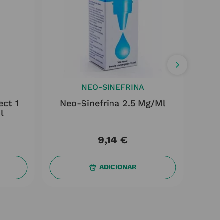
NEO-SINEFRINA
ect 1
Neo-Sinefrina 2.5 Mg/ml
Vick
l
9
,
14
€
ADICIONAR