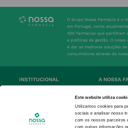
O Grupo Nossa Farmácia é o m
em Portugal, conta atualment
400 farmácias que partilham o
e políticas de gestão. O nosso
é dar as melhores soluções d
consumidores através da noss
INSTITUCIONAL
A NOSSA F
Conta
Grupo
Este website utiliza cooki
Pedidos
Perguntas Fre
Utilizamos cookies para p
Nossa Farmácia +
Termos e Cond
sociais e analisar nosso t
Produtos Favoritos
Política de Pr
com os nossos parceiros d
Política de Co
com outras informações qu