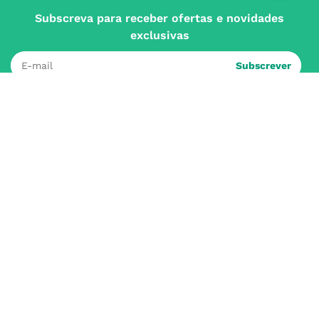
Subscrever
Ao confirmar o registo, aceito receber e-mails com notícias e promoções da
Nossa Farmácia
Redes Sociais
INSTITUCIONAL
Conta
A NOSSA FARMÁCIA
Pedidos
Grupo
OS NOSSOS CONTATOS
Produtos Favoritos
Perguntas Frequentes
(+351) 215 885 944 Chamada 
para rede fixa nacional
Termos e Condições
MÉTODOS DE PAGAMENTO
geral@nossafarmacia.pt
Política de Privacidade