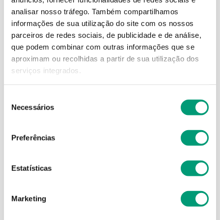
analisar nosso tráfego.
Também compartilhamos
informações de sua utilização do site com os nossos
parceiros de redes sociais, de publicidade e de análise,
que podem combinar com outras informações que se
aproximam ou recolhidas a partir de sua utilização dos
serviços integrados.
AQUA
VIBROCIL
Seleção
Necessários
Aqua Maris Spray Nasal
Vibrocil ActilongProtect 1
de
Água Mar Isotónica 30ml
Mg/ml + 50 Mg/ml
consentimento
2
,
55
€
8
,
90
€
Preferências
ADICIONAR
ADICIONAR
Estatísticas
Marketing