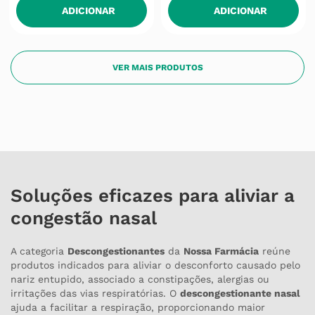
Soluções eficazes para aliviar a
congestão nasal
A categoria
Descongestionantes
da
Nossa Farmácia
reúne
produtos indicados para aliviar o desconforto causado pelo
nariz entupido, associado a constipações, alergias ou
irritações das vias respiratórias. O
descongestionante nasal
ajuda a facilitar a respiração, proporcionando maior
conforto ao longo do dia.
Nesta seleção encontra diferentes opções de
descongestionante nasal
, adaptadas a várias necessidades