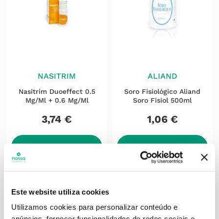
NASITRIM
ALIAND
Nasitrim Duoeffect 0.5
Soro Fisiológico Aliand
Mg/ml + 0.6 Mg/ml
Soro Fisiol 500ml
3
,
74
€
1
,
06
€
ADICIONAR
ADICIONAR
Este website utiliza cookies
Utilizamos cookies para personalizar conteúdo e
anúncios, fornecer funcionalidades de redes sociais e