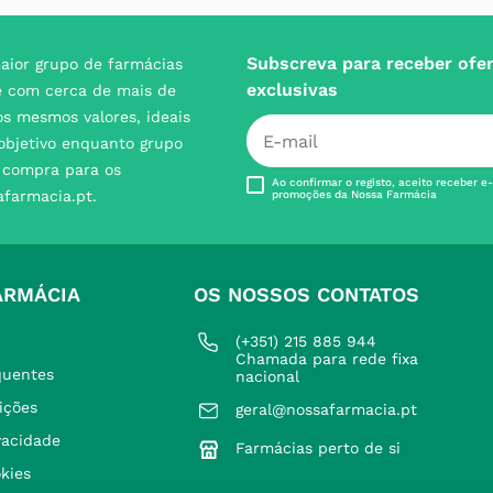
Subscreva para receber ofe
aior grupo de farmácias
exclusivas
e com cerca de mais de
s mesmos valores, ideais
 objetivo enquanto grupo
e compra para os
Ao confirmar o registo, aceito receber e
afarmacia.pt.
promoções da Nossa Farmácia
ARMÁCIA
OS NOSSOS CONTATOS
(+351) 215 885 944 
Chamada para rede fixa 
quentes
nacional
ições
geral@nossafarmacia.pt
ivacidade
Farmácias perto de si
okies