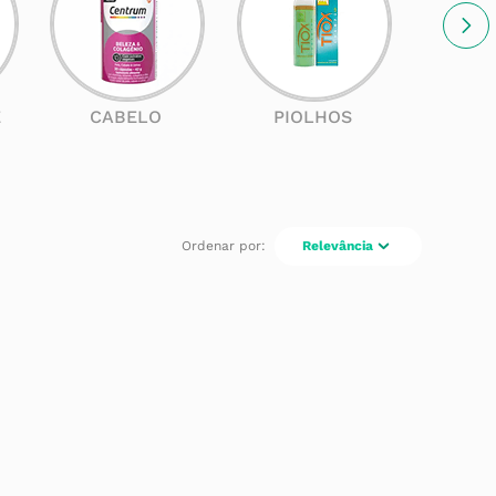
E
CABELO
PIOLHOS
SOL
Relevância