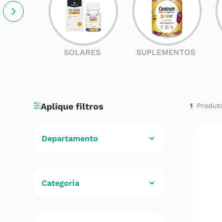
SOLARES
SUPLEMENTOS
1
Departamento
Contracepção e Sexualidade
(
1
)
Categoria
Cuidados de Saúde
(
1
)