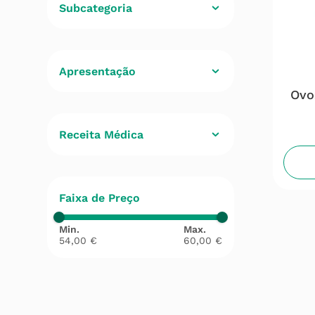
Subcategoria
Bem-Estar Feminino
(
1
)
Fertilidade
(
1
)
Ovo
Receita Médica
Não
(
1
)
Faixa de Preço
54,00 €
60,00 €