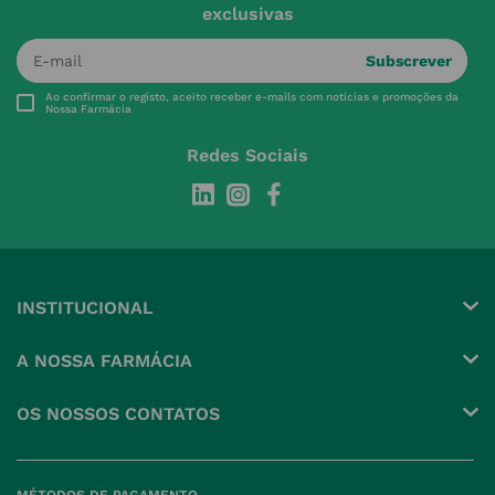
exclusivas
Subscrever
Ao confirmar o registo, aceito receber e-mails com notícias e promoções da
Nossa Farmácia
Redes Sociais
INSTITUCIONAL
Conta
A NOSSA FARMÁCIA
Pedidos
Grupo
OS NOSSOS CONTATOS
Produtos Favoritos
Perguntas Frequentes
(+351) 215 885 944 Chamada 
para rede fixa nacional
Termos e Condições