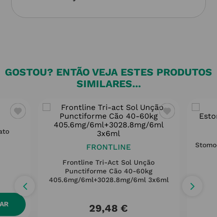
GOSTOU? ENTÃO VEJA ESTES PRODUTOS
SIMILARES...
ato
Stomod
FRONTLINE
Frontline Tri-Act Sol Unção
Punctiforme Cão 40-60kg
405.6mg/6ml+3028.8mg/6ml 3x6ml
NAR
29,48
€