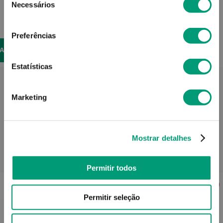
Necessários
de
consentimento
8,73
€
Preferências
NAR
ADICIONAR
Estatísticas
Marketing
Mostrar detalhes
PODERÁ TAMBÉM GOSTAR
Permitir todos
VET
VET
Permitir seleção