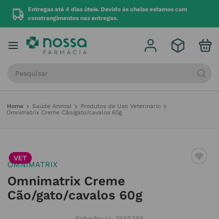
r
Entregas até 4 dias úteis. Devido ás cheias estamos com
constrangimentos nas entregas.
Procure por produto, marca ou categoria
Saúde Animal
Produtos de Uso Veterinário
Omnimatrix Creme Cão/gato/cavalos 60g
VET
OMNIMATRIX
Omnimatrix Creme
Cão/gato/cavalos 60g
Referência
:
7450395