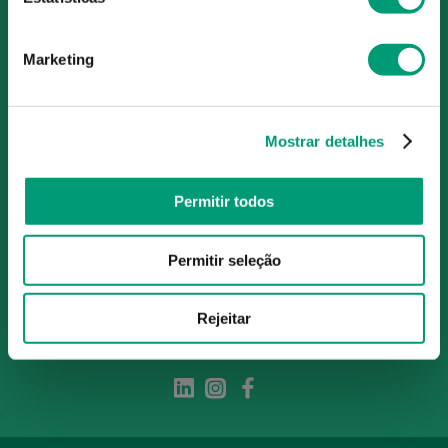
O Grupo Nossa Farmácia é o maior grupo de farmácias em
Portugal, conta atualmente com cerca de mais de 350
farmácias que partilham os mesmos valores, ideais e
Marketing
políticas de gestão. O nosso objetivo enquanto grupo é dar
as melhores soluções de compra para os consumidores
através da nossafarmacia.pt.
Mostrar detalhes
Subscreva para receber ofertas e novidades
Permitir todos
exclusivas
Permitir seleção
Subscrever
Ao confirmar o registo, aceito receber e-mails com notícias e promoções da
Nossa Farmácia
Rejeitar
Redes Sociais