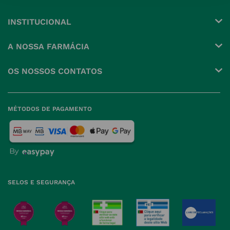
INSTITUCIONAL
Conta
A NOSSA FARMÁCIA
Pedidos
Grupo
OS NOSSOS CONTATOS
Produtos Favoritos
Perguntas Frequentes
(+351) 215 885 944 Chamada 
para rede fixa nacional
Termos e Condições
MÉTODOS DE PAGAMENTO
geral@nossafarmacia.pt
Política de Privacidade
Farmácias perto de si
Política de Cookies
Política de Devoluções
SELOS E SEGURANÇA