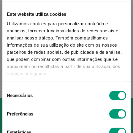
Este website utiliza cookies
Utilizamos cookies para personalizar conteúdo e
NOVOLIZER
anúncios, fornecer funcionalidades de redes sociais e
Formoterol Novolizer 12
analisar nosso tráfego.
Também compartilhamos
Μg/dose
informações de sua utilização do site com os nossos
parceiros de redes sociais, de publicidade e de análise,
20
,
50
€
que podem combinar com outras informações que se
aproximam ou recolhidas a partir de sua utilização dos
ADICIONAR
serviços integrados.
Seleção
Necessários
de
consentimento
Preferências
Estatísticas