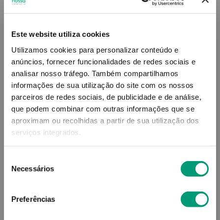
15
,
18
€
Este website utiliza cookies
Utilizamos cookies para personalizar conteúdo e
Descrição
anúncios, fornecer funcionalidades de redes sociais e
analisar nosso tráfego.
Também compartilhamos
Adicionar o produto no carrinho não garante a
informações de sua utilização do site com os nossos
sua reserva.
Finalize a compra e garanta o seu
parceiros de redes sociais, de publicidade e de análise,
produto!
que podem combinar com outras informações que se
aproximam ou recolhidas a partir de sua utilização dos
serviços integrados.
Simule o prazo e custo de entrega
Seleção
Necessários
de
consentimento
Não sei o meu código postal
Preferências