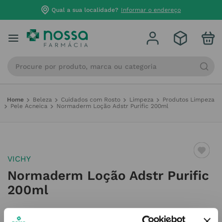
Qual a sua localidade?
Informar o endereço
Procure por produto, marca ou categoria
Beleza
Cuidados com Rosto
Limpeza
Produtos Limpeza
Pele Acneica
Normaderm Loção Adstr Purific 200ml
VICHY
Normaderm Loção Adstr Purific
200ml
Referência
:
6885301