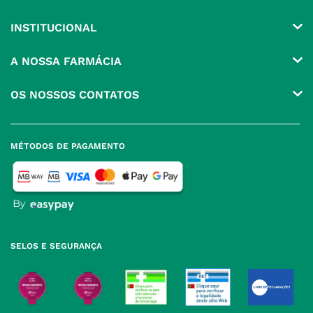
INSTITUCIONAL
Conta
A NOSSA FARMÁCIA
Pedidos
Grupo
OS NOSSOS CONTATOS
Produtos Favoritos
Perguntas Frequentes
(+351) 215 885 944 Chamada 
para rede fixa nacional
Termos e Condições
MÉTODOS DE PAGAMENTO
geral@nossafarmacia.pt
Política de Privacidade
Farmácias perto de si
Política de Cookies
Política de Devoluções
SELOS E SEGURANÇA