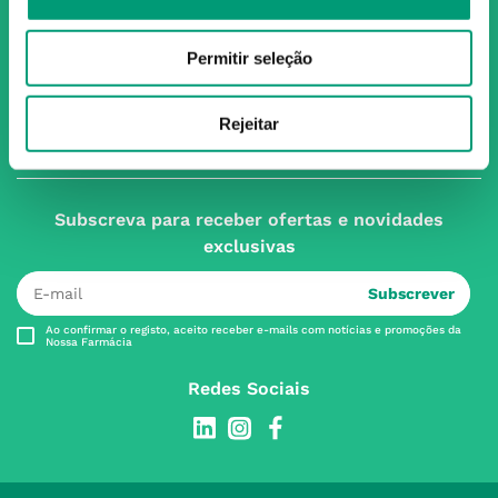
O Grupo Nossa Farmácia é o maior grupo de farmácias em
Portugal, conta atualmente com cerca de mais de 350
farmácias que partilham os mesmos valores, ideais e
Permitir seleção
políticas de gestão. O nosso objetivo enquanto grupo é dar
as melhores soluções de compra para os consumidores
Rejeitar
através da nossafarmacia.pt.
Subscreva para receber ofertas e novidades
exclusivas
Subscrever
Ao confirmar o registo, aceito receber e-mails com notícias e promoções da
Nossa Farmácia
Redes Sociais