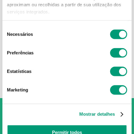
aproximam ou recolhidas a partir de sua utilização dos
serviços integrados.
Seleção
NIVEA
Necessários
de
Nivea Creme 250ml Gigant
consentimento
6
,
77
€
Preferências
ADICIONAR
Estatísticas
Marketing
Mostrar detalhes
Permitir todos