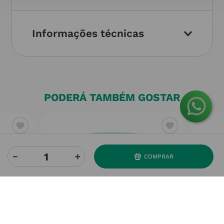
Informações técnicas
PODERÁ TAMBÉM GOSTAR
－
＋
COMPRAR