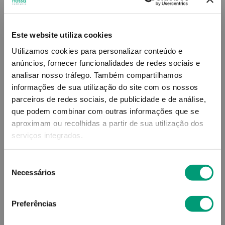
40
,
06
€
Este website utiliza cookies
Utilizamos cookies para personalizar conteúdo e
Descrição
anúncios, fornecer funcionalidades de redes sociais e
analisar nosso tráfego.
Também compartilhamos
Adicionar o produto no carrinho não garante a
informações de sua utilização do site com os nossos
sua reserva.
Finalize a compra e garanta o seu
parceiros de redes sociais, de publicidade e de análise,
produto!
que podem combinar com outras informações que se
aproximam ou recolhidas a partir de sua utilização dos
serviços integrados.
Simule o prazo e custo de entrega
Seleção
Necessários
de
consentimento
Não sei o meu código postal
Preferências