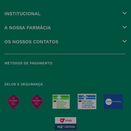
INSTITUCIONAL
Conta
A NOSSA FARMÁCIA
Pedidos
Grupo
OS NOSSOS CONTATOS
Produtos Favoritos
Perguntas Frequentes
(+351) 215 885 944 Chamada 
para rede fixa nacional
Termos e Condições
MÉTODOS DE PAGAMENTO
geral@nossafarmacia.pt
Política de Privacidade
Farmácias perto de si
Política de Cookies
SELOS E SEGURANÇA
Política de Devoluções