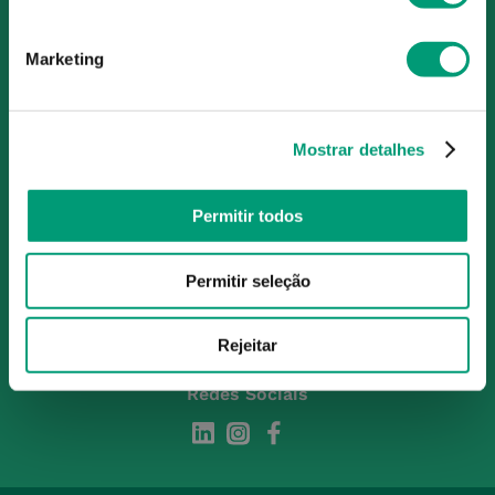
O Grupo Nossa Farmácia é o maior grupo de farmácias em
Portugal, conta atualmente com cerca de mais de 350
Marketing
farmácias que partilham os mesmos valores, ideais e
políticas de gestão. O nosso objetivo enquanto grupo é dar
as melhores soluções de compra para os consumidores
através da nossafarmacia.pt.
Mostrar detalhes
Permitir todos
Subscreva para receber ofertas e novidades
exclusivas
Permitir seleção
Subscrever
Ao confirmar o registo, aceito receber e-mails com notícias e promoções da
Rejeitar
Nossa Farmácia
Redes Sociais