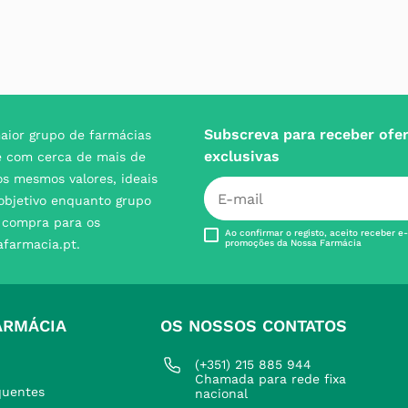
Subscreva para receber ofe
aior grupo de farmácias
exclusivas
e com cerca de mais de
s mesmos valores, ideais
 objetivo enquanto grupo
e compra para os
Ao confirmar o registo, aceito receber e
afarmacia.pt.
promoções da Nossa Farmácia
ARMÁCIA
OS NOSSOS CONTATOS
(+351) 215 885 944 
Chamada para rede fixa 
quentes
nacional