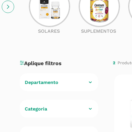
SOLARES
SUPLEMENTOS
2
Departamento
Cuidados de Saúde
(
2
)
Categoria
Dores Musculares
(
1
)
Analgésico
(
1
)