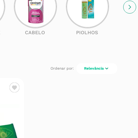
E
CABELO
PIOLHOS
SOL
Relevância