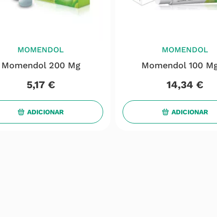
MOMENDOL
MOMENDOL
Momendol 200 Mg
Momendol 100 M
5
,
17
€
14
,
34
€
ADICIONAR
ADICIONAR