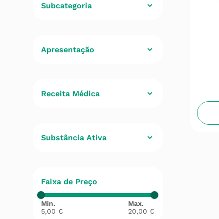
Subcategoria
Aplicação Tópica
(
1
)
Analgésico Geral
(
1
)
Accão sistemica
(
1
)
Receita Médica
Não
(
2
)
Substância Ativa
Naproxeno
(
1
)
Naproxeno sódico
(
1
)
Faixa de Preço
5,00 €
20,00 €