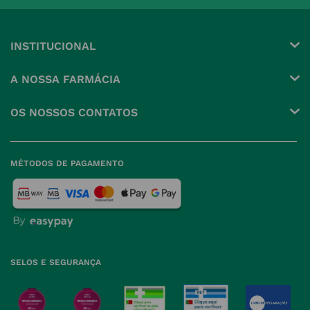
INSTITUCIONAL
Conta
A NOSSA FARMÁCIA
Pedidos
Grupo
OS NOSSOS CONTATOS
Produtos Favoritos
Perguntas Frequentes
(+351) 215 885 944 Chamada 
para rede fixa nacional
Termos e Condições
MÉTODOS DE PAGAMENTO
geral@nossafarmacia.pt
Política de Privacidade
Farmácias perto de si
Política de Cookies
Política de Devoluções
SELOS E SEGURANÇA