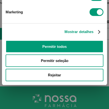
ndência
Lavant
Marketing
Produto Indisponível
Pro
Mostrar detalhes
NOTIFICAR-ME
Permitir todos
Permitir seleção
Rejeitar