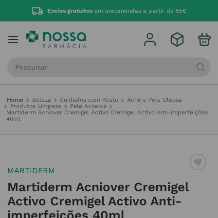
Envios gratuitos
em encomendas a partir de 55€
Procure por produto, marca ou categoria
Beleza
Cuidados com Rosto
Acne e Pele Oleosa
Produtos Limpeza
Pele Acneica
Martiderm Acniover Cremigel Activo Cremigel Activo Anti-imperfeições
40ml
MARTIDERM
Martiderm Acniover Cremigel
Activo Cremigel Activo Anti-
imperfeições 40ml