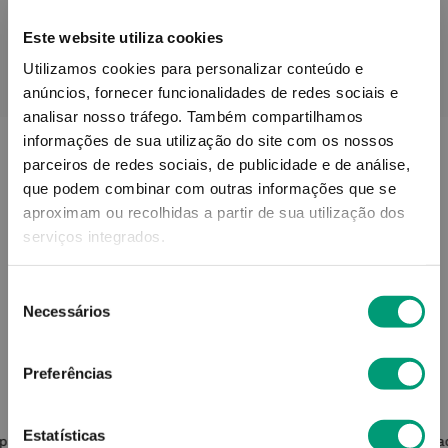
Este website utiliza cookies
Utilizamos cookies para personalizar conteúdo e
PODERÁ TAMBÉM GOSTAR
anúncios, fornecer funcionalidades de redes sociais e
analisar nosso tráfego.
Também compartilhamos
informações de sua utilização do site com os nossos
parceiros de redes sociais, de publicidade e de análise,
que podem combinar com outras informações que se
aproximam ou recolhidas a partir de sua utilização dos
serviços integrados.
Seleção
Necessários
de
consentimento
Preferências
HYFAC
Estatísticas
eparador
Hyfac Woman Cuidado Creme 40ml
Sebia