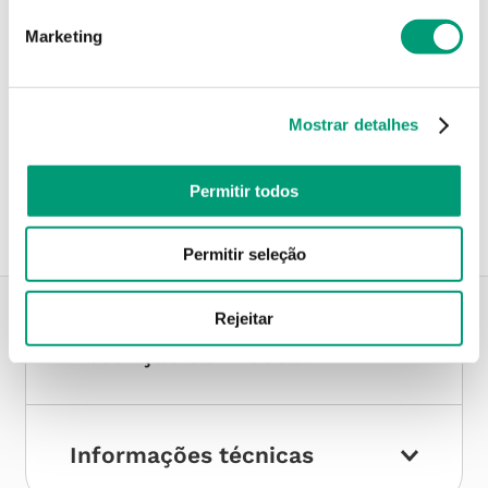
Não sei o meu código postal
Marketing
Mostrar detalhes
Recolha em loja
Compre no site e recolha numa das mais de 120 Farmácias
perto de si.
Permitir todos
Permitir seleção
Rejeitar
Descrição do Produto
Informações técnicas