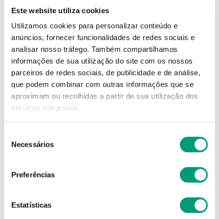
Este website utiliza cookies
Utilizamos cookies para personalizar conteúdo e
20
,
86
€
anúncios, fornecer funcionalidades de redes sociais e
analisar nosso tráfego.
Também compartilhamos
informações de sua utilização do site com os nossos
Descrição
parceiros de redes sociais, de publicidade e de análise,
Quantidade por embalagem
:
80 g
que podem combinar com outras informações que se
aproximam ou recolhidas a partir de sua utilização dos
80 g
serviços integrados.
Adicionar o produto no carrinho não garante a
Seleção
sua reserva.
Finalize a compra e garanta o seu
Necessários
produto!
de
consentimento
Preferências
Simule o prazo e custo de entrega
Estatísticas