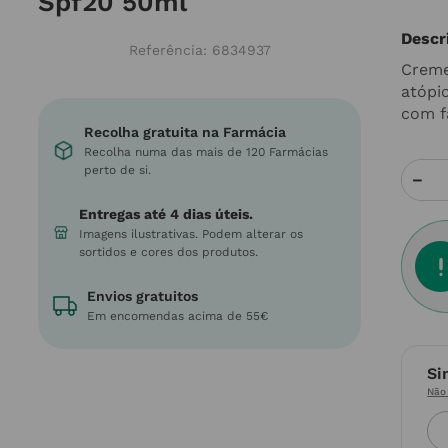
Spf20 50ml
Descr
Referência
:
6834937
Creme
atópic
com f
Recolha gratuita na Farmácia
Recolha numa das mais de 120 Farmácias
perto de si.
－
Entregas até 4 dias úteis.
Imagens ilustrativas. Podem alterar os
sortidos e cores dos produtos.
Envios gratuitos
Em encomendas acima de 55€
Si
Não 