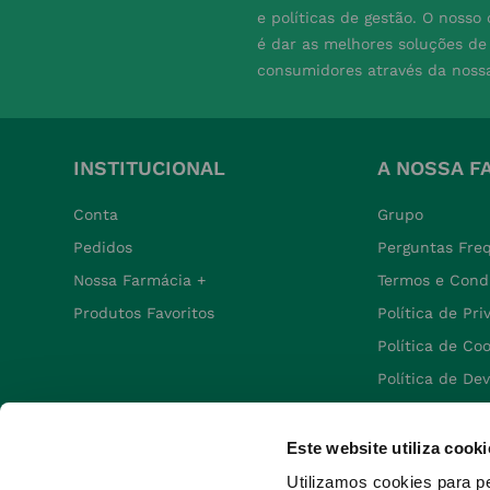
e políticas de gestão. O nosso
é dar as melhores soluções d
consumidores através da noss
INSTITUCIONAL
A NOSSA F
Conta
Grupo
Pedidos
Perguntas Fre
Nossa Farmácia +
Termos e Cond
Produtos Favoritos
Política de Pr
Política de Co
Política de De
Este website utiliza cooki
Utilizamos cookies para p