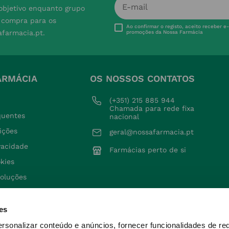
 objetivo enquanto grupo
e compra para os
Ao confirmar o registo, aceito receber e
afarmacia.pt.
promoções da Nossa Farmácia
ARMÁCIA
OS NOSSOS CONTATOS
(+351) 215 885 944 
Chamada para rede fixa 
quentes
nacional
ições
geral@nossafarmacia.pt
ivacidade
Farmácias perto de si
okies
voluções
es
ersonalizar conteúdo e anúncios, fornecer funcionalidades de re