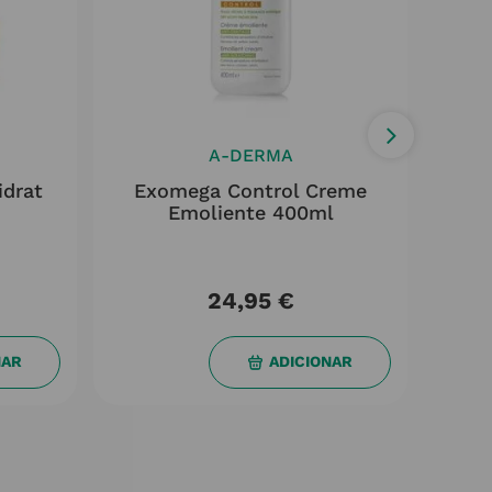
A-DERMA
idrat
Exomega Control Creme
Lip
Emoliente 400ml
24,95
€
NAR
ADICIONAR