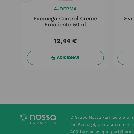
A-DERMA
reme
Exomega Control Creme
Svr
0% 2ª
Emoliente 50ml
12
,
44
€
ADICIONAR
O Grupo Nossa Farmácia é o m
em Portugal, conta atualment
400 farmácias que partilham o