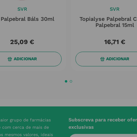
SVR
SVR
 Palpebral Báls 30ml
Topialyse Palpebral 
Palpebral 15ml
25
,
09
€
16
,
71
€
ADICIONAR
ADICIONAR
Subscreva para receber ofe
aior grupo de farmácias
exclusivas
e com cerca de mais de
s mesmos valores, ideais