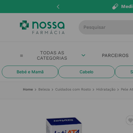
Medi
Procure por produto, m
PARCEIROS
Bebé e Mamã
Cabelo
S
Beleza
Cuidados com Rosto
Hidratação
Pele A