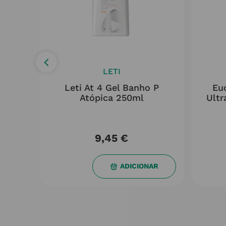
LETI
ho P
Leti At 4 Gel Banho P
Eu
ção
Atópica 250ml
Ultr
ml +
9,45
€
AR
ADICIONAR