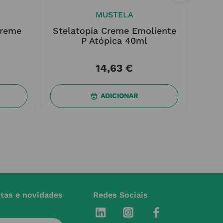
MUSTELA
Creme
Stelatopia Creme Emoliente
Euc
P Atópica 40ml
Rost
14
,
63
€
ADICIONAR
rtas e novidades
Redes Sociais