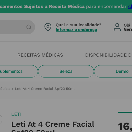
camentos Sujeitos a Receita Médica
para encomendar
c
arca ou categoria
Qual a sua localidade?
Olá 
Informar o endereço
RECEITAS MÉDICAS
DISPONIBILIDADE 
uplementos
Beleza
Dermo
tópica
Leti At 4 Creme Facial Spf20 50ml
LETI
Leti At 4 Creme Facial
16
,