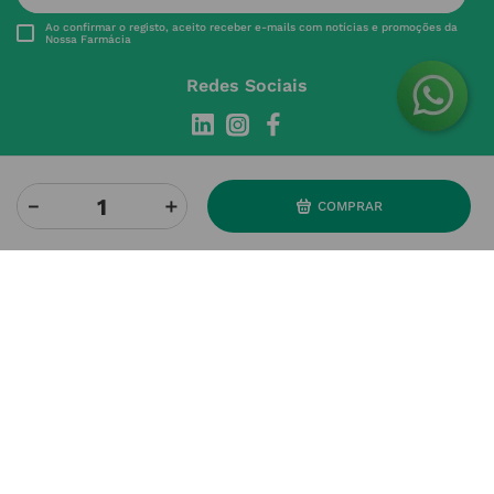
Ao confirmar o registo, aceito receber e-mails com notícias e promoções da
Nossa Farmácia
Redes Sociais
－
＋
COMPRAR
INSTITUCIONAL
Conta
A NOSSA FARMÁCIA
Pedidos
Grupo
OS NOSSOS CONTATOS
Produtos Favoritos
Perguntas Frequentes
(+351) 215 885 944 Chamada 
para rede fixa nacional
Termos e Condições
MÉTODOS DE PAGAMENTO
geral@nossafarmacia.pt
Política de Privacidade
Farmácias perto de si
Política de Cookies