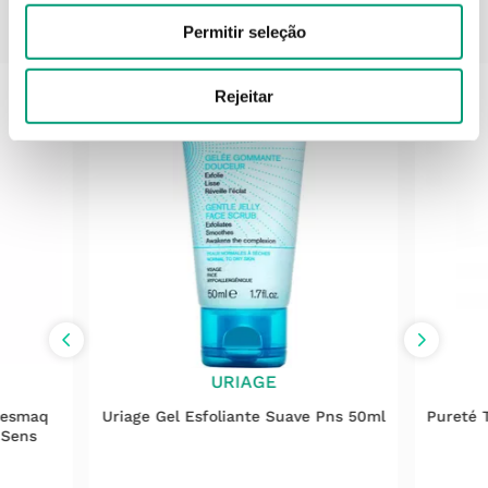
PODERÁ TAMBÉM GOSTAR
Permitir seleção
Rejeitar
URIAGE
Desmaq
Uriage Gel Esfoliante Suave Pns 50ml
Pureté 
 Sens