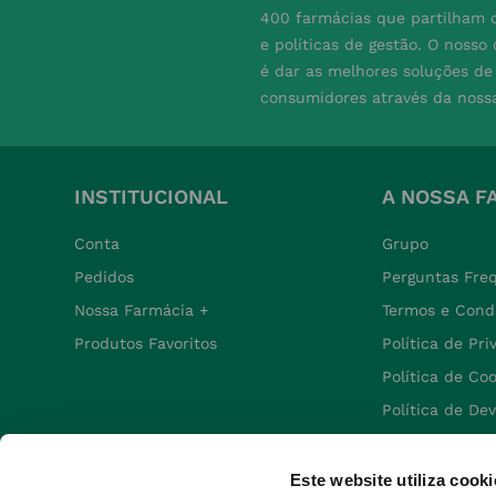
400 farmácias que partilham o
e políticas de gestão. O nosso
é dar as melhores soluções d
consumidores através da noss
INSTITUCIONAL
A NOSSA F
Conta
Grupo
Pedidos
Perguntas Fre
Nossa Farmácia +
Termos e Cond
Produtos Favoritos
Política de Pr
Política de Co
Política de De
Este website utiliza cooki