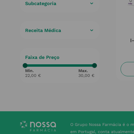
Subcategoria
Outros
(
1
)
Receita Médica
Não
(
1
)
I
Faixa de Preço
22,00 €
30,00 €
O Grupo Nossa Farmácia é o m
em Portugal, conta atualment