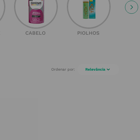
E
CABELO
PIOLHOS
SOL
Relevância