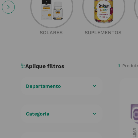
SOLARES
SUPLEMENTOS
1
Departamento
Cuidados de Saúde
(
1
)
Categoria
Olhos
(
1
)