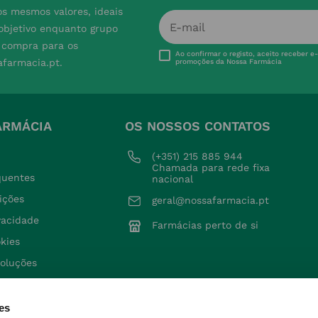
s mesmos valores, ideais
 objetivo enquanto grupo
e compra para os
Ao confirmar o registo, aceito receber e
afarmacia.pt.
promoções da Nossa Farmácia
ARMÁCIA
OS NOSSOS CONTATOS
(+351) 215 885 944 
Chamada para rede fixa 
quentes
nacional
ições
geral@nossafarmacia.pt
ivacidade
Farmácias perto de si
okies
voluções
es