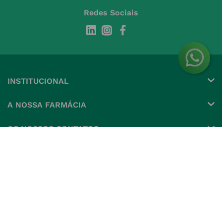
Redes Sociais
INSTITUCIONAL
Conta
A NOSSA FARMÁCIA
Pedidos
Grupo
OS NOSSOS CONTATOS
Produtos Favoritos
Perguntas Frequentes
(+351) 215 885 944 Chamada 
para rede fixa nacional
Termos e Condições
MÉTODOS DE PAGAMENTO
geral@nossafarmacia.pt
Política de Privacidade
Farmácias perto de si
Política de Cookies
Política de Devoluções