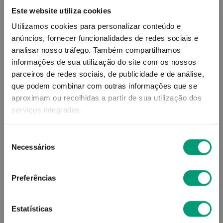
Este website utiliza cookies
Utilizamos cookies para personalizar conteúdo e
anúncios, fornecer funcionalidades de redes sociais e
analisar nosso tráfego.
Também compartilhamos
informações de sua utilização do site com os nossos
parceiros de redes sociais, de publicidade e de análise,
HYLO
HYLO
que podem combinar com outras informações que se
Hylo Dual Intense Colírio
Hylo-Gel Colírio
aproximam ou recolhidas a partir de sua utilização dos
Lubrificante C/ Ectoína
Lubrificante Ocular 10ml
10ml
serviços integrados.
18
,
22
€
17
,
04
€
Seleção
Necessários
de
ADICIONAR
ADICIONAR
consentimento
Preferências
Estatísticas