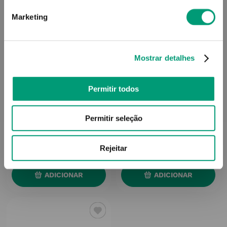
Marketing
Mostrar detalhes
Permitir todos
HYLO
HYLO
Hylo-Comod Sol Oft 10ml
Hylo Night Pda Oft C/ Vit
Permitir seleção
A 5g
15
,
08
€
10
,
18
€
Rejeitar
ADICIONAR
ADICIONAR