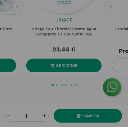
URIAGE
at Pnm
Uriage Eau Thermal Creme Água
Caudal
Compacto C/ Cor Spf30 10g
23
,
44
€
Pro
ADICIONAR
－
＋
COMPRAR