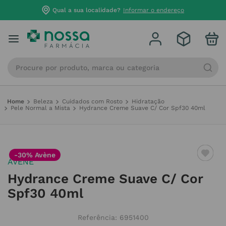
Qual a sua localidade?
Informar o endereço
Procure por produto, marca ou categoria
Beleza
Cuidados com Rosto
Hidratação
Pele Normal a Mista
Hydrance Creme Suave C/ Cor Spf30 40ml
-30% Avène
AVENE
Hydrance Creme Suave C/ Cor
Spf30 40ml
Referência
:
6951400