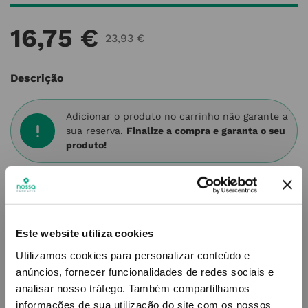
16
,
75
€
23
,
93
€
Descrição
Adicionar o produto no carrinho não garante a
sua reserva.
Finalize a compra e garanta o seu
produto!
Simule o prazo e custo de entrega
Este website utiliza cookies
Utilizamos cookies para personalizar conteúdo e
Não sei o meu código postal
anúncios, fornecer funcionalidades de redes sociais e
analisar nosso tráfego.
Também compartilhamos
informações de sua utilização do site com os nossos