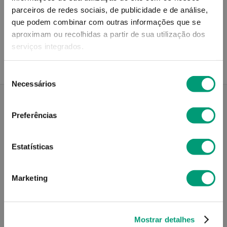
parceiros de redes sociais, de publicidade e de análise,
Recolha em loja
que podem combinar com outras informações que se
Compre no site e recolha numa das mais de 120 Farmácias
aproximam ou recolhidas a partir de sua utilização dos
perto de si.
serviços integrados.
Seleção
Necessários
de
consentimento
Preferências
Descrição do Produto
Estatísticas
Modo de utilização
Marketing
Contra-indicações
Mostrar detalhes