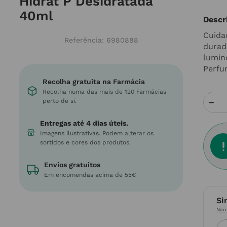
Hidrat P Desidratada
40ml
Descr
Cuida
Referência
:
6980888
durad
lumin
Perfu
Recolha gratuita na Farmácia
Recolha numa das mais de 120 Farmácias
－
perto de si.
Entregas até 4 dias úteis.
Imagens ilustrativas. Podem alterar os
sortidos e cores dos produtos.
Envios gratuitos
Em encomendas acima de 55€
Si
Não 