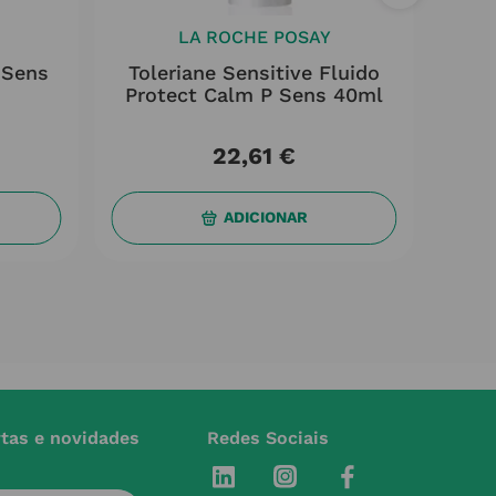
LA ROCHE POSAY
 Sens
Toleriane Sensitive Fluido
Is
Protect Calm P Sens 40ml
Mo
22
,
61
€
ADICIONAR
rtas e novidades
Redes Sociais