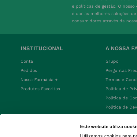
e políticas de gestão. O nosso
é dar as melhores soluções d
consumidores através da noss
INSTITUCIONAL
A NOSSA F
Conta
Grupo
Pedidos
Perguntas Fre
Nossa Farmácia +
Termos e Cond
Produtos Favoritos
Política de Pr
Política de Co
Política de De
Este website utiliza cooki
Utilizamos cookies para p