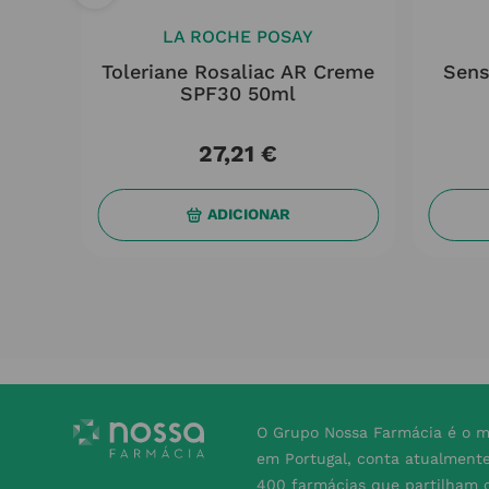
LA ROCHE POSAY
drat
Toleriane Rosaliac AR Creme
Sens
0ml
SPF30 50ml
27
,
21
€
ADICIONAR
O Grupo Nossa Farmácia é o m
em Portugal, conta atualment
400 farmácias que partilham o