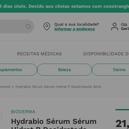
4 dias úteis. Devido aos cheias estamos com constrangi
arca ou categoria
Qual a sua localidade?
Olá 
Informar o endereço
RECEITAS MÉDICAS
DISPONIBILIDADE 
uplementos
Beleza
Dermo
ensível
Hydrabio Sérum Sérum Hidrat P Desidratada 40ml
BIODERMA
Hydrabio Sérum Sérum
21