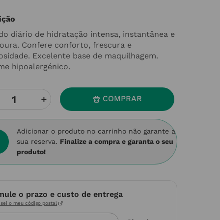
ição
do diário de hidratação intensa, instantânea e
oura. Confere conforto, frescura e
osidade. Excelente base de maquilhagem.
me hipoalergénico.
＋
COMPRAR
Adicionar o produto no carrinho não garante a
sua reserva.
Finalize a compra e garanta o seu
produto!
mule o prazo e custo de entrega
sei o meu código postal