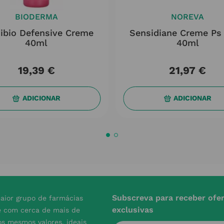
BIODERMA
NOREVA
ibio Defensive Creme
Sensidiane Creme Ps
40ml
40ml
19
,
39
€
21
,
97
€
ADICIONAR
ADICIONAR
Subscreva para receber ofe
aior grupo de farmácias
exclusivas
e com cerca de mais de
s mesmos valores, ideais