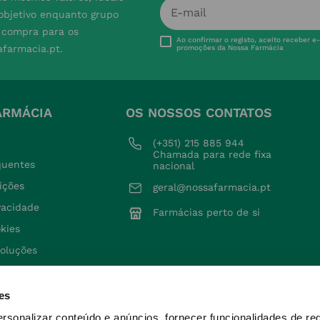
 objetivo enquanto grupo
e compra para os
Ao confirmar o registo, aceito receber e
afarmacia.pt.
promoções da Nossa Farmácia
ARMÁCIA
OS NOSSOS CONTATOS
(+351) 215 885 944 
Chamada para rede fixa 
quentes
nacional
ições
geral@nossafarmacia.pt
ivacidade
Farmácias perto de si
okies
voluções
es
ersonalizar conteúdo e anúncios, fornecer funcionalidades de re