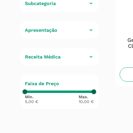
Subcategoria
Dermatologia
(
1
)
Desinfetantes
(
1
)
Ge
C
Receita Médica
Não
(
1
)
Faixa de Preço
5,00 €
10,00 €