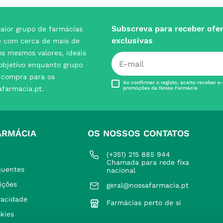
Subscreva para receber ofe
aior grupo de farmácias
exclusivas
e com cerca de mais de
s mesmos valores, ideais
 objetivo enquanto grupo
e compra para os
Ao confirmar o registo, aceito receber e
afarmacia.pt.
promoções da Nossa Farmácia
ARMÁCIA
OS NOSSOS CONTATOS
(+351) 215 885 944 
Chamada para rede fixa 
quentes
nacional
ições
geral@nossafarmacia.pt
ivacidade
Farmácias perto de si
okies