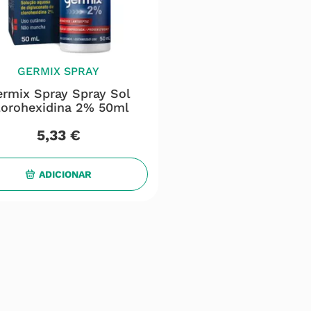
GERMIX SPRAY
rmix Spray Spray Sol
lorohexidina 2% 50ml
5
,
33
€
ADICIONAR