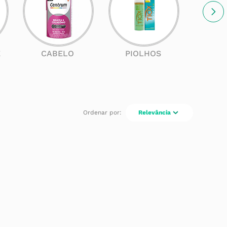
E
CABELO
PIOLHOS
SOL
Relevância