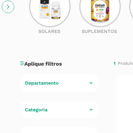
SOLARES
SUPLEMENTOS
1
Departamento
Beleza
(
1
)
Categoria
Cuidados de Saúde
(
1
)