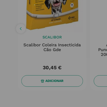
SCALIBOR
nção
Scalibor Coleira Insecticida
0kg
Cão Gde
Pun
20
30
,
45
€
ADICIONAR