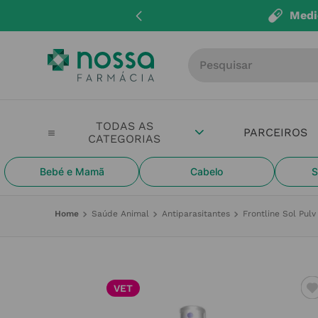
Medi
Procure por produto, m
PARCEIROS
Bebé e Mamã
Cabelo
S
Saúde Animal
Antiparasitantes
Frontline Sol Pul
VET