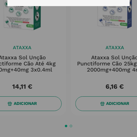
ATAXXA
ATAXXA
Ataxxa Sol Unção
Ataxxa Sol Unçã
ctiforme Cão Até 4kg
Punctiforme Cão 25k
0mg+40mg 3x0.4ml
2000mg+400mg 4
14
,
11
€
6
,
16
€
ADICIONAR
ADICIONAR