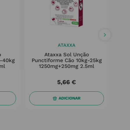
ATAXXA
o
Ataxxa Sol Unção
g-40kg
Punctiforme Cão 10kg-25kg
Me
ml
1250mg+250mg 2.5ml
5
,
66
€
ADICIONAR