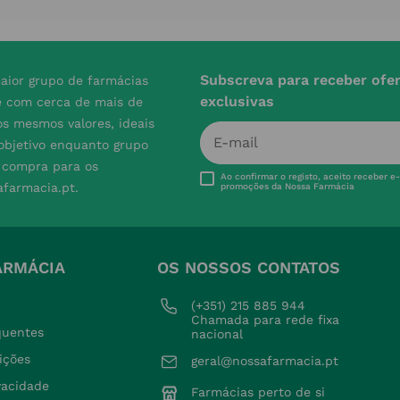
Subscreva para receber ofe
aior grupo de farmácias
exclusivas
e com cerca de mais de
s mesmos valores, ideais
 objetivo enquanto grupo
e compra para os
Ao confirmar o registo, aceito receber e
afarmacia.pt.
promoções da Nossa Farmácia
ARMÁCIA
OS NOSSOS CONTATOS
(+351) 215 885 944 
Chamada para rede fixa 
quentes
nacional
ições
geral@nossafarmacia.pt
ivacidade
Farmácias perto de si