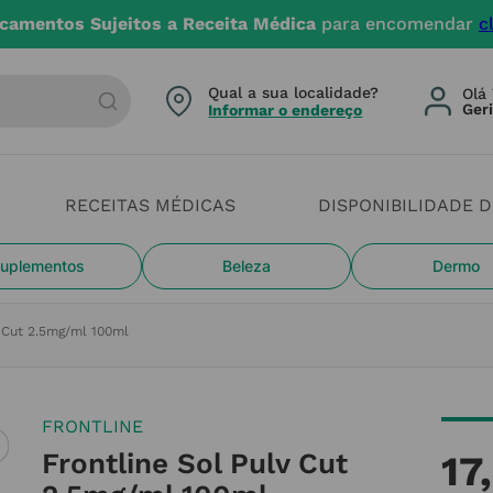
camentos Sujeitos a Receita Médica
para encomendar
c
arca ou categoria
Qual a sua localidade?
Olá 
Informar o endereço
RECEITAS MÉDICAS
DISPONIBILIDADE 
uplementos
Beleza
Dermo
v Cut 2.5mg/ml 100ml
FRONTLINE
Frontline Sol Pulv Cut
17
,