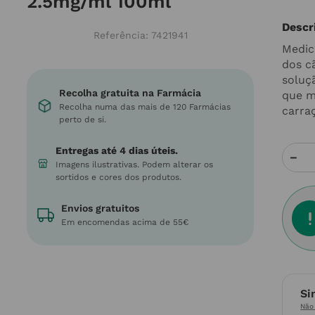
2.5mg/ml 100ml
Descr
Referência
:
7421941
Medic
dos c
soluç
Recolha gratuita na Farmácia
que m
Recolha numa das mais de 120 Farmácias
carra
perto de si.
Entregas até 4 dias úteis.
－
Imagens ilustrativas. Podem alterar os
sortidos e cores dos produtos.
Envios gratuitos
Em encomendas acima de 55€
Si
Não 