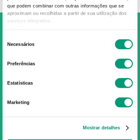
que podem combinar com outras informações que se
aproximam ou recolhidas a partir de sua utilização dos
serviços integrados.
Seleção
Necessários
de
O Grupo Nossa Farmácia é o maior grupo de farmácias em
consentimento
Portugal, conta atualmente com cerca de mais de 350
Preferências
farmácias que partilham os mesmos valores, ideais e
políticas de gestão. O nosso objetivo enquanto grupo é dar
as melhores soluções de compra para os consumidores
Estatísticas
através da nossafarmacia.pt.
Marketing
Subscreva para receber ofertas e novidades
exclusivas
Mostrar detalhes
Subscrever