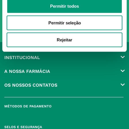
Ao confirmar o registo, aceito receber e-mails com notícias e promoções da
Permitir todos
Nossa Farmácia
Redes Sociais
Permitir seleção
Rejeitar
INSTITUCIONAL
Conta
A NOSSA FARMÁCIA
Pedidos
Grupo
OS NOSSOS CONTATOS
Produtos Favoritos
Perguntas Frequentes
(+351) 215 885 944 Chamada 
para rede fixa nacional
Termos e Condições
MÉTODOS DE PAGAMENTO
geral@nossafarmacia.pt
Política de Privacidade
Farmácias perto de si
Política de Cookies
SELOS E SEGURANÇA